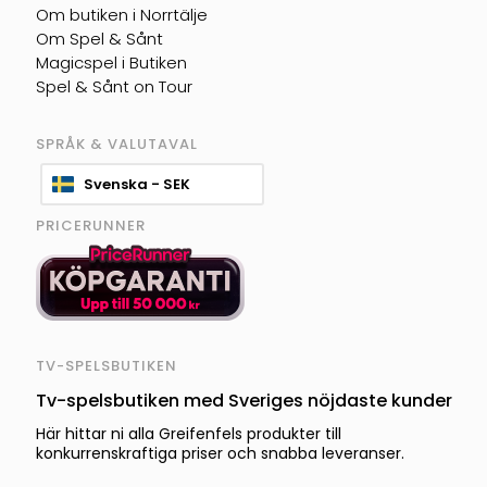
Om butiken i Norrtälje
Om Spel & Sånt
Magicspel i Butiken
Spel & Sånt on Tour
SPRÅK & VALUTAVAL
Svenska - SEK
PRICERUNNER
TV-SPELSBUTIKEN
Tv-spelsbutiken med Sveriges nöjdaste kunder
Här hittar ni alla Greifenfels produkter till
konkurrenskraftiga priser och snabba leveranser.