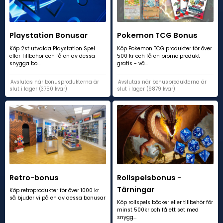
Playstation Bonusar
Pokemon TCG Bonus
Köp 2st utvalda Playstation Spel
Köp Pokemon TCG produkter för över
eller Tillbehör och få en av dessa
500 kr och få en promo produkt
snygga bo...
gratis - vä...
Avslutas när bonusprodukterna är
Avslutas när bonusprodukterna är
slut i lager (3750 kvar)
slut i lager (9879 kvar)
Retro-bonus
Rollspelsbonus -
Tärningar
Köp retroprodukter för över 1000 kr
så bjuder vi på en av dessa bonusar
Köp rollspels böcker eller tillbehör för
minst 500kr och få ett set med
snygg...