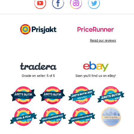
Read our reviews
Grade on seller: 5 of 5
Soon you'll find us on eBay!