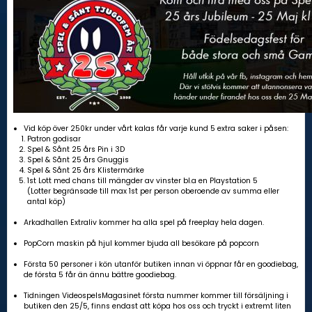
Vid köp över 250kr under vårt kalas får varje kund 5 extra saker i påsen:
Patron godisar
Spel & Sånt 25 års Pin i 3D
Spel & Sånt 25 års Gnuggis
Spel & Sånt 25 års Klistermärke
1st Lott med chans till mängder av vinster bl.a en Playstation 5
(Lotter begränsade till max 1st per person oberoende av summa eller
antal köp)
Arkadhallen Extraliv kommer ha alla spel på freeplay hela dagen.
PopCorn maskin på hjul kommer bjuda all besökare på popcorn
Första 50 personer i kön utanför butiken innan vi öppnar får en goodiebag,
de första 5 får än ännu bättre goodiebag.
Tidningen VideospelsMagasinet första nummer kommer till försäljning i
butiken den 25/5, finns endast att köpa hos oss och tryckt i extremt liten