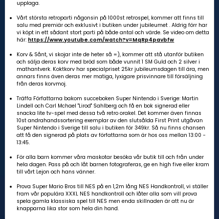
upplaga.
Vårt största retroparti någonsin på 1000st retrospel, kommer att finns till
salu med premiär och exklusivt i butiken under jubileumet . Aldrig förr har
vi köpt in ett sådant stort parti på både antal och värde. Se video om detta
här:
https://www.youtube.com/watch?v=MqRp4pavbfw
Korv & Sånt, vi skojar inte de heter så =), kommer att stå utanför butiken
och sälja deras korv med bröd som både vunnit 1 SM Guld och 2 silver i
mathantverk. Koktkorv har specialpriset 25kr jubileumsdagen till ära, men
annars finns även deras mer matiga, lyxigare prisvinnare till försäljning
från deras korvmoj.
Träffa Författarna bakom succeboken Super Nintendo i Sverige: Martin
Lindell och Carl Mchael "Lirod" Sahlberg och få en bok signerad eller
snacka lite tv-spel med dessa två retro orakel. Det kommer även finnas
10st andrahandssortering exemplar av den slutsålda First Print utgåvan
Super Nintendo i Sverige till salu i butiken för 349kr. Så nu finns chansen
att få den signerad på plats av författarna som är hos oss mellan 13:00 -
13:45.
För alla barn kommer våra maskotar besöka vår butik till och från under
hela dagen. Pass på och låt barnen fotograferas, ge en high five eller kram
till vårt Lejon och hans vänner.
Prova Super Mario Bros till NES på en 1,2m lång NES Handkontroll, vi ställer
fram vår populära XXXL NES handkontroll och låter alla som vill prova
spela gamla klassiska spel till NES men enda skillnaden är att nu är
knapparna lika stor som hela din hand.