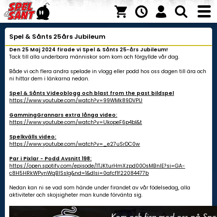
Spel & Sånts 25års Jubileum
Den 25 Maj 2024 firade vi Spel & Sånts 25-års Jubileum!
Tack till alla underbara människor som kom och förgyllde vår dag.
Både vi och flera andra spelade in vlogg eller podd hos oss dagen till ära och
ni hittar dem i länkarna nedan.
Spel & Sånts Videoblogg och blast from the past bildspel
https://www.youtube.com/watch?v=99WMk89DVPU
GammingGrannars extra långa video:
https://www.youtube.com/watch?v=UkopeF6p4bI&t
Spelkvälls video:
https://www.youtube.com/watch?v=_e27uSrDC0w
Par i Pixlar - Podd Avsnitt 198:
https://open.spotify.com/episode/1TJKturHmXzpd00OsMBnlE?si=GA-
c8H5HRkWPynWqBISsIg&nd=1&dlsi=0afcf1f22084477b
Nedan kan ni se vad som hände under firandet av vår födelsedag, alla
aktiviteter och skojsigheter man kunde förvänta sig.