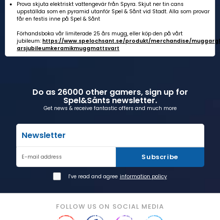
Prova skjuta elektriskt vattengevär från Spyra. Skjut ner tin cans
uppställda som en pyramid utanför Spel & Sånt vid Stadt. Alla som provar
får en festis inne på Spel & Sånt
Förhandsboka vår limiterade 25 års mugg, eller köp den på vårt
jubileum:
https://www.spelochsant.se/produkt/merchandise/muggargl
arsjubileumkeramikmuggmattsvart
Do as 26000 other gamers, sign up for
Spel&Sånts newsletter.
Get news & receive fantastic offers and much more
Newsletter
Subscribe
E-mail address
I've read and agree
information policy
FOLLOW US ON SOCIAL MEDIA