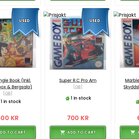
USED
USED
gle Book (Inkl.
Super R.C Pro Am
Marble
ox & Bergsala)
[GB]
Skydds
[GB]
1 in stock
1 in stock
800 KR
700 KR
DD TO CART
ADD TO CART