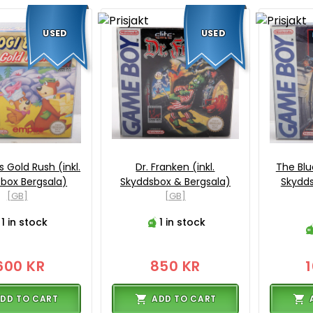
USED
USED
s Gold Rush (inkl.
Dr. Franken (inkl.
The Blue
box Bergsala)
Skyddsbox & Bergsala)
Skydds
[GB]
[GB]
1 in stock
1 in stock
600 KR
850 KR
DD TO CART
ADD TO CART