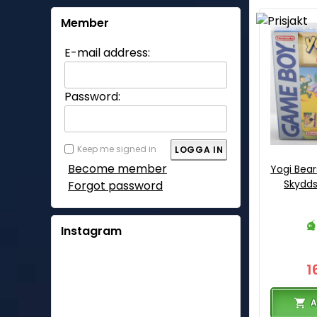
Member
E-mail address:
Password:
Keep me signed in
Become member
Yogi Bear
Skydds
Forgot password
Instagram
1
A