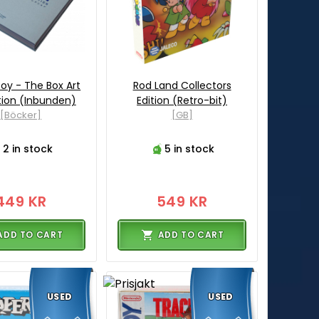
y - The Box Art
Rod Land Collectors
tion (Inbunden)
Edition (Retro-bit)
[Böcker]
[GB]
2 in stock
5 in stock
449 KR
549 KR
ADD TO CART
ADD TO CART
USED
USED