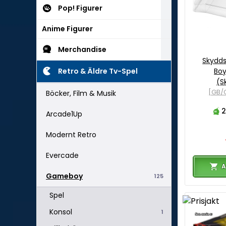
Pop! Figurer
Anime Figurer
Merchandise
Skydds
Retro & Äldre Tv-Spel
Bo
(S
[GB/
Böcker, Film & Musik
2
Arcade1Up
Modernt Retro
Evercade
A
Gameboy
125
Spel
Konsol
1