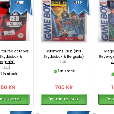
USED
USED
 for red october
Solomons Club (inkl.
Mega 
. Skyddsbox &
Skyddsbox & Bergsala)
Revenge
ergsala)
[GB]
&
[GB]
1 in stock
1 in stock
650 KR
700 KR
DD TO CART
ADD TO CART