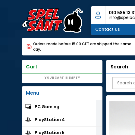
010 585 13 3
info@speloc
Contact us
Orders made before 15.00 CET are shipped the same
day.
Cart
Search
YOUR CART IS EMPTY
Menu
PC Gaming
PlayStation 4
PlayStation 5