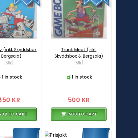
 (inkl. Skyddsbox
Track Meet (inkl.
 Bergsala)
Skyddsbox & Bergsala)
[GB]
[GB]
1 in stock
1 in stock
850 KR
500 KR
ADD TO CART
ADD TO CART