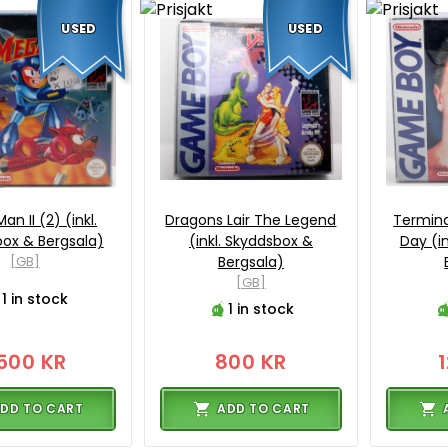
USED
USED
n II (2) (inkl.
Dragons Lair The Legend
Termin
ox & Bergsala)
(inkl. Skyddsbox &
Day (i
[GB]
Bergsala)
[GB]
1 in stock
1 in stock
500 KR
800 KR
DD TO CART
ADD TO CART