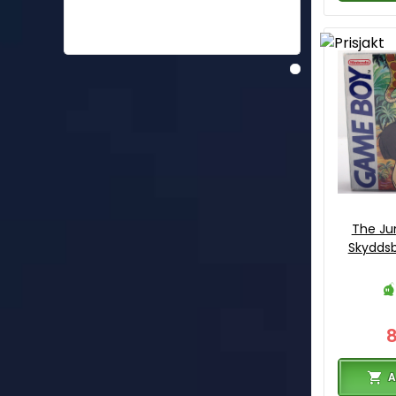
The Jun
Skyddsb
A