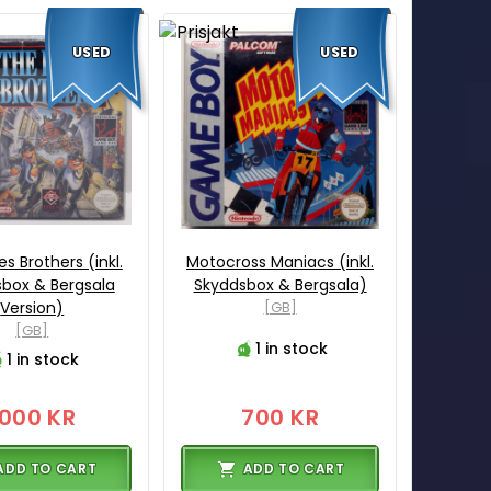
USED
USED
s Brothers (inkl.
Motocross Maniacs (inkl.
box & Bergsala
Skyddsbox & Bergsala)
Version)
[GB]
[GB]
1 in stock
1 in stock
1000 KR
700 KR
ADD TO CART
ADD TO CART