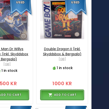
USED
USED
Man Dr Willys
Double Dragon II (inkl.
 (inkl. Skyddsbox
Skyddsbox & Bergsala)
 Bergsala)
[GB]
[GB]
1 in stock
1 in stock
1500 KR
1000 KR
ADD TO CART
ADD TO CART