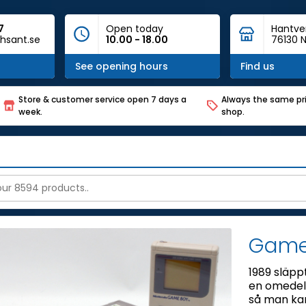
7
Open today
Hantve
hsant.se
10.00 - 18.00
76130 N
See opening hours
Find us
Store & customer service open 7 days a
Always the same pri
week.
shop.
Game
1989 släpp
en omedel
så man kan