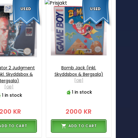
USED
USED
ator 2 Judgment
Bomb Jack (inkl.
nkl. Skyddsbox &
Skyddsbox & Bergsala)
Bergsala)
[GB]
[GB]
1 in stock
1 in stock
1200 KR
2000 KR
ADD TO CART
ADD TO CART