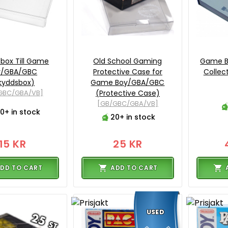
box Till Game
Old School Gaming
Game Bo
y/GBA/GBC
Protective Case for
Collec
kyddsbox)
Game Boy/GBA/GBC
GBC/GBA/VB]
(Protective Case)
[GB/GBC/GBA/VB]
0+ in stock
20+ in stock
15 KR
25 KR
DD TO CART
ADD TO CART
USED