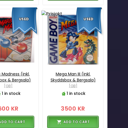
USED
USED
 Madness (inkl.
Mega Man III (inkl.
box & Bergsala)
Skyddsbox & Bergsala)
[GB]
[GB]
1 in stock
1 in stock
600 KR
3500 KR
ADD TO CART
ADD TO CART