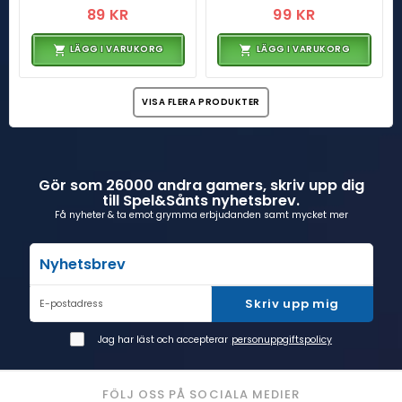
89 KR
99 KR
LÄGG I VARUKORG
LÄGG I VARUKORG
VISA FLERA PRODUKTER
Gör som 26000 andra gamers, skriv upp dig
till Spel&Sånts nyhetsbrev.
Få nyheter & ta emot grymma erbjudanden samt mycket mer
Nyhetsbrev
Skriv upp mig
E-postadress
Jag har läst och accepterar
personuppgiftspolicy
FÖLJ OSS PÅ SOCIALA MEDIER