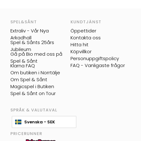
SPEL&SÅNT
KUNDTJÄNST
Extraliv - Vår Nya
Öppettider
Arkadhall
Kontakta oss
Spel & Sånts 25års
Hitta hit
Jubileum
Köpvillkor
Gå på Bio med oss på
Personuppgiftspolicy
Spel & Sånt
FAQ - Vanligaste frågor
Klarna FAQ
Om butiken i Norrtälje
Om Spel & Sånt
Magicspel i Butiken
Spel & Sånt on Tour
SPRÅK & VALUTAVAL
Svenska - SEK
PRICERUNNER