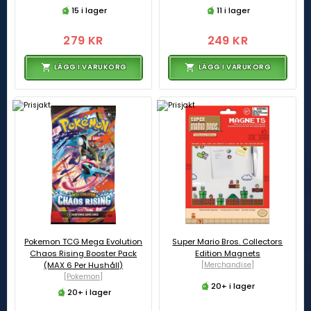
15 i lager
11 i lager
279 KR
249 KR
LÄGG I VARUKORG
LÄGG I VARUKORG
Pokemon TCG Mega Evolution
Super Mario Bros. Collectors
Chaos Rising Booster Pack
Edition Magnets
(MAX 6 Per Hushåll)
[Merchandise]
[Pokemon]
20+ i lager
20+ i lager