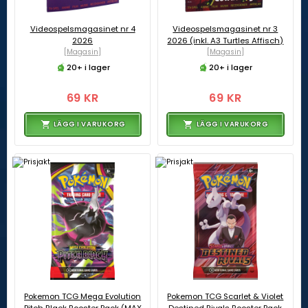
Videospelsmagasinet nr 4
Videospelsmagasinet nr 3
2026
2026 (inkl. A3 Turtles Affisch)
[Magasin]
[Magasin]
20+ i lager
20+ i lager
69 KR
69 KR
LÄGG I VARUKORG
LÄGG I VARUKORG
Pokemon TCG Mega Evolution
Pokemon TCG Scarlet & Violet