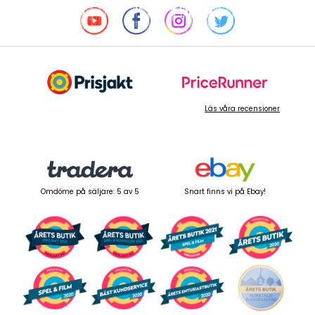
Läs våra recensioner
Omdöme på säljare: 5 av 5
Snart finns vi på Ebay!