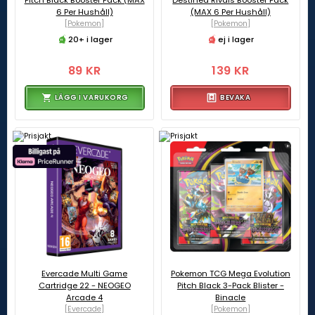
Pitch Black Booster Pack (MAX
Destined Rivals Booster Pack
6 Per Hushåll)
(MAX 6 Per Hushåll)
[Pokemon]
[Pokemon]
20+ i lager
ej i lager
89 KR
139 KR
LÄGG I VARUKORG
BEVAKA
Evercade Multi Game
Pokemon TCG Mega Evolution
Cartridge 22 - NEOGEO
Pitch Black 3-Pack Blister -
Arcade 4
Binacle
[Evercade]
[Pokemon]