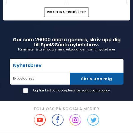
VISA FLERA PRODUKTER
Gör som 26000 andra gamers, skriv upp dig
till Spel&Sånts nyhetsbrev.
Få nyheter & ta emot grymma erbjudanden samt mycket mer
Nyhetsbrev
Skriv upp mig
E-postadress
Jag har läst och accepterar
personuppgiftspolicy
FÖLJ OSS PÅ SOCIALA MEDIER