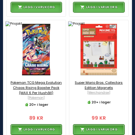
LÄGG I VARUKORG
LÄGG I VARUKORG
Pokemon TCG Mega Evolution
Super Mario Bros. Collectors
Chaos Rising Booster Pack
Edition Magnets
(MAX 6 Per Hushåll)
[Merchandise]
[Pokemon]
20+ i lager
20+ i lager
89 KR
99 KR
LÄGG I VARUKORG
LÄGG I VARUKORG