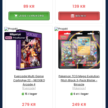
89 KR
139 KR
LÄGG I VARUKORG
BEVAKA
Evercade Multi Game
Pokemon TCG Mega Evolution
Cartridge 22 - NEOGEO
Pitch Black 3-Pack Blister -
Arcade 4
Binacle
[Evercade]
[Pokemon]
15 i lager
6 st i lager
279 KR
249 KR