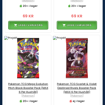
[Magasin]
[Magasin]
20+ i lager
20+ i lager
69 KR
69 KR
LÄGG I VARUKORG
LÄGG I VARUKORG
Pokemon TCG Mega Evolution
Pokemon TCG Scarlet & Violet
Pitch Black Booster Pack (MAX
Destined Rivals Booster Pack
6 Per Hushåll)
(MAX 6 Per Hushåll)
[Pokemon]
[Pokemon]
20+ i lager
ej i lager