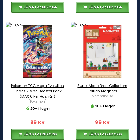
LÄGG I VARUKORG
LÄGG I VARUKORG
Pokemon TCG Mega Evolution
Super Mario Bros. Collectors
Chaos Rising Booster Pack
Edition Magnets
(MAX 6 Per Hushåll)
[Merchandise]
[Pokemon]
20+ i lager
20+ i lager
89 KR
99 KR
LÄGG I VARUKORG
LÄGG I VARUKORG