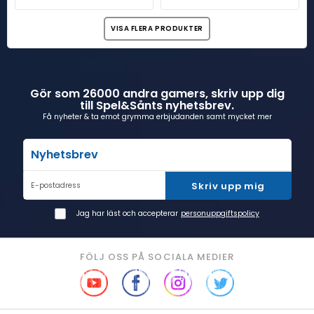
VISA FLERA PRODUKTER
Gör som 26000 andra gamers, skriv upp dig
till Spel&Sånts nyhetsbrev.
Få nyheter & ta emot grymma erbjudanden samt mycket mer
Nyhetsbrev
Skriv upp mig
E-postadress
Jag har läst och accepterar
personuppgiftspolicy
FÖLJ OSS PÅ SOCIALA MEDIER