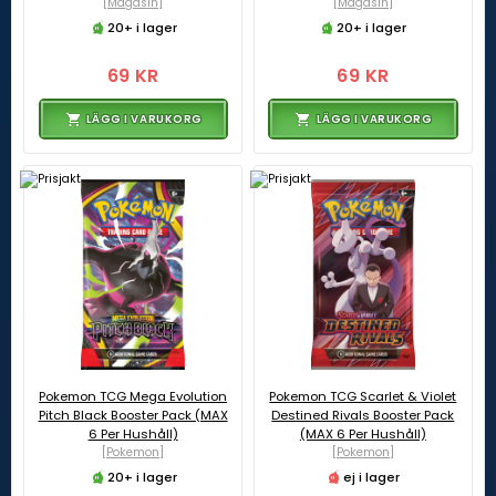
[Magasin]
[Magasin]
20+ i lager
20+ i lager
69 KR
69 KR
LÄGG I VARUKORG
LÄGG I VARUKORG
Pokemon TCG Mega Evolution
Pokemon TCG Scarlet & Violet
Pitch Black Booster Pack (MAX
Destined Rivals Booster Pack
6 Per Hushåll)
(MAX 6 Per Hushåll)
[Pokemon]
[Pokemon]
20+ i lager
ej i lager