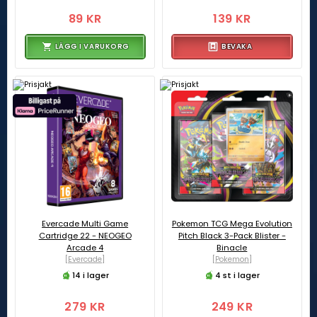
89 KR
139 KR
LÄGG I VARUKORG
BEVAKA
Evercade Multi Game
Pokemon TCG Mega Evolution
Cartridge 22 - NEOGEO
Pitch Black 3-Pack Blister -
Arcade 4
Binacle
[Evercade]
[Pokemon]
14 i lager
4 st i lager
279 KR
249 KR