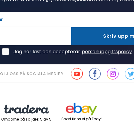
v
Skriv upp 
Jag har läst och accepterar
personuppgiftspolicy
ÖLJ OSS PÅ SOCIALA MEDIER
Snart finns vi på Ebay!
Omdöme på säljare: 5 av 5