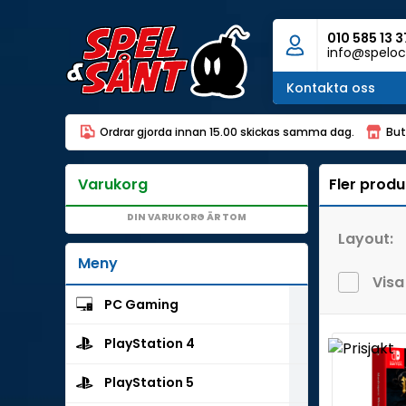
010 585 13 3
info@speloc
Kontakta oss
Ordrar gjorda innan 15.00 skickas samma dag.
But
Varukorg
Fler produ
DIN VARUKORG ÄR TOM
Layout:
Meny
Visa
PC Gaming
PlayStation 4
PlayStation 5