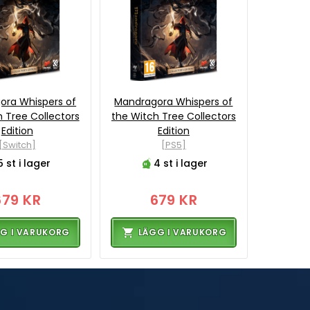
ora Whispers of
Mandragora Whispers of
 Tree Collectors
the Witch Tree Collectors
Edition
Edition
[Switch]
[PS5]
5 st i lager
4 st i lager
679 KR
679 KR
G I VARUKORG
LÄGG I VARUKORG