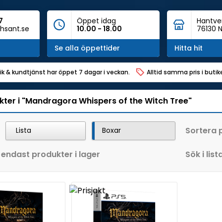
7
Öppet idag
Hantve
hsant.se
10.00 - 18.00
76130 N
Se alla öppettider
Hitta hit
ik & kundtjänst har öppet 7 dagar i veckan.
Alltid samma pris i buti
kter i "Mandragora Whispers of the Witch Tree"
Sortera 
Lista
Boxar
 endast produkter i lager
Sök i list