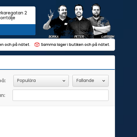
rkaregatan 2
orrtälje
ken och på nätet.
Samma lager i butiken och på nätet.
på:
an: