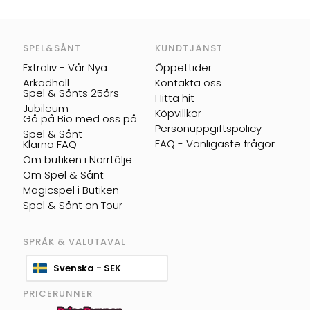
SPEL&SÅNT
KUNDTJÄNST
Extraliv - Vår Nya
Öppettider
Arkadhall
Kontakta oss
Spel & Sånts 25års
Hitta hit
Jubileum
Köpvillkor
Gå på Bio med oss på
Personuppgiftspolicy
Spel & Sånt
FAQ - Vanligaste frågor
Klarna FAQ
Om butiken i Norrtälje
Om Spel & Sånt
Magicspel i Butiken
Spel & Sånt on Tour
SPRÅK & VALUTAVAL
Svenska - SEK
PRICERUNNER