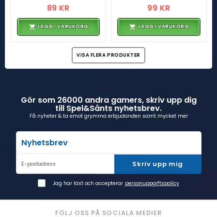
89 KR
99 KR
LÄGG I VARUKORG
LÄGG I VARUKORG
VISA FLERA PRODUKTER
Gör som 26000 andra gamers, skriv upp dig
till Spel&Sånts nyhetsbrev.
Få nyheter & ta emot grymma erbjudanden samt mycket mer
Nyhetsbrev
Skriv upp mig
E-postadress
Jag har läst och accepterar
personuppgiftspolicy
FÖLJ OSS PÅ SOCIALA MEDIER