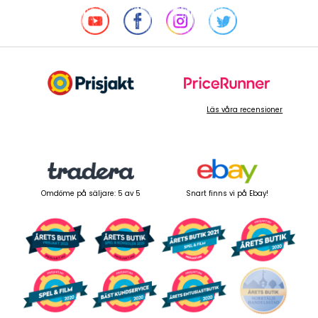
Läs våra recensioner
Omdöme på säljare: 5 av 5
Snart finns vi på Ebay!