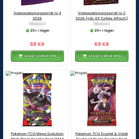
Videospelsmagasinet nr 4
Videospelsmagasinet nr 3
2026
2026 (inkl. A3 Turtles Affisch)
[Magasin]
[Magasin]
20+ i lager
20+ i lager
69 KR
69 KR
LÄGG I VARUKORG
LÄGG I VARUKORG
Pokemon TCG Mega Evolution
Pokemon TCG Scarlet & Violet