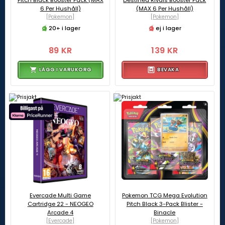
Pitch Black Booster Pack (MAX
Destined Rivals Booster Pack
6 Per Hushåll)
(MAX 6 Per Hushåll)
[Pokemon]
[Pokemon]
20+ i lager
ej i lager
89 KR
139 KR
LÄGG I VARUKORG
BEVAKA
Evercade Multi Game
Pokemon TCG Mega Evolution
Cartridge 22 - NEOGEO
Pitch Black 3-Pack Blister -
Arcade 4
Binacle
[Evercade]
[Pokemon]