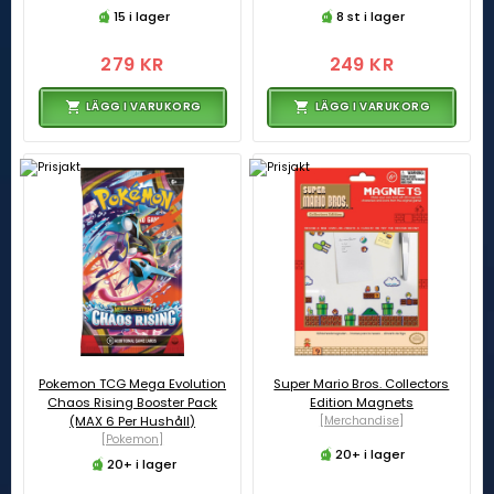
15 i lager
8 st i lager
279 KR
249 KR
LÄGG I VARUKORG
LÄGG I VARUKORG
Pokemon TCG Mega Evolution
Super Mario Bros. Collectors
Chaos Rising Booster Pack
Edition Magnets
(MAX 6 Per Hushåll)
[Merchandise]
[Pokemon]
20+ i lager
20+ i lager