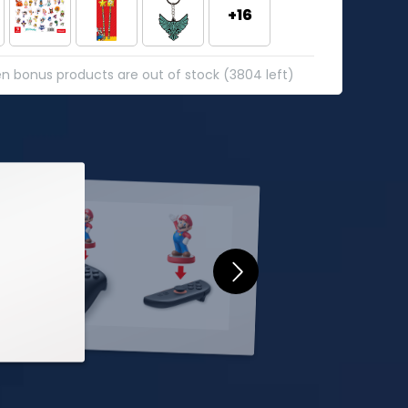
+16
n bonus products are out of stock (3804 left)