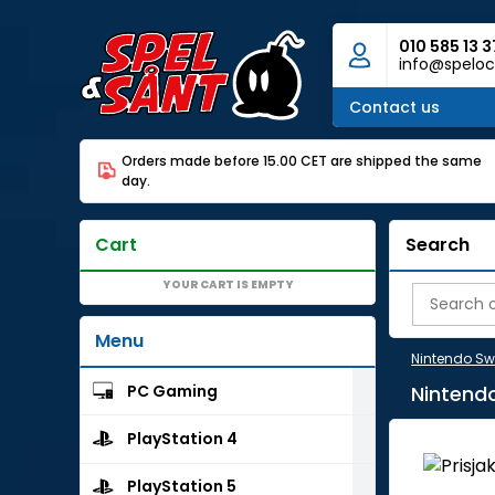
010 585 13 3
info@speloc
Contact us
Orders made before 15.00 CET are shipped the same
day.
Cart
Search
YOUR CART IS EMPTY
Menu
Nintendo Sw
PC Gaming
Nintend
PlayStation 4
PlayStation 5