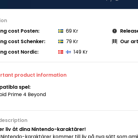
ion
ing cost Posten:
69 Kr
Releas
ing cost Schenker:
79 Kr
Our ar
ing cost Nordic:
149 Kr
rtant product information
atibla spel:
oid Prime 4 Beyond
description
r liv åt dina Nintendo-karaktärer!
Nintendo-karaktärer kommer till liv på nya sätt som amii