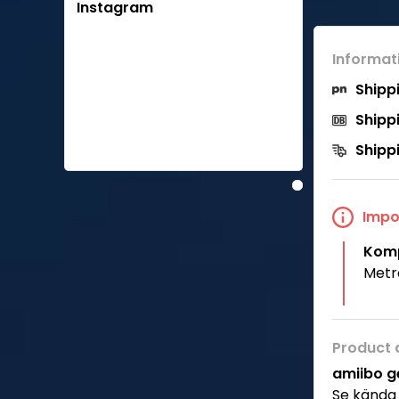
Instagram
Informat
Shipp
Shipp
Shipp
Impo
Komp
Metr
Product 
amiibo ge
Se kända 