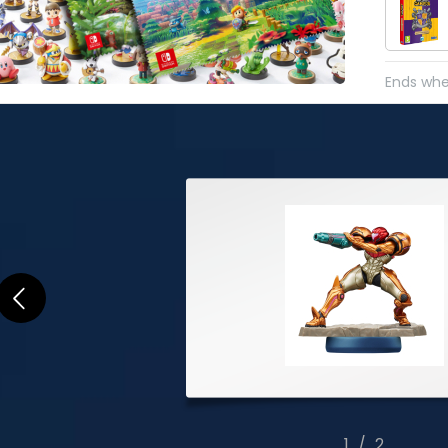
Ends whe
2
/
2