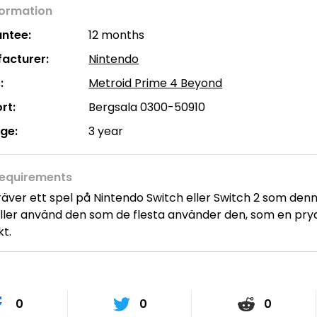
formation
ntee:
12 months
acturer:
Nintendo
:
Metroid Prime 4 Beyond
rt:
Bergsala 0300-50910
age:
3 year
equirements
äver ett spel på Nintendo Switch eller Switch 2 som den
Eller använd den som de flesta använder den, som en pryd
kt.
0
0
0