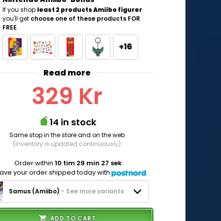
If you shop
least 2 products Amiibo figurer
you'll get
choose one of these products FOR
FREE
.
+16
Read more
329 Kr
14 in stock
Same stop in the store and on the web
(Inventory is updated continuously)
Order within
10 tim 29 min 26 sek
have your order shipped today with
Samus (Amiibo)
- See more variants
ADD TO CART