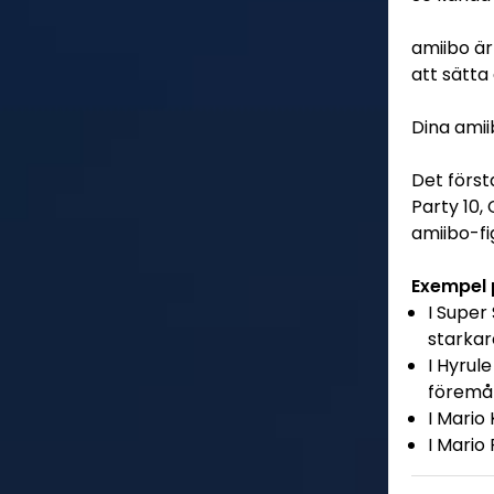
amiibo är
att sätta
Dina amii
Det först
Party 10,
amiibo-fi
Exempel 
I Super
starkar
I Hyrul
föremål
I Mario
I Mario