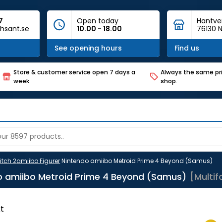
7
Open today
Hantve
hsant.se
10.00 - 18.00
76130 N
See opening hours
Find us
Store & customer service open 7 days a
Always the same pri
week.
shop.
itch 2
amiibo Figurer
Nintendo amiibo Metroid Prime 4 Beyond (Samus)
o amiibo Metroid Prime 4 Beyond (Samus)
[Multi