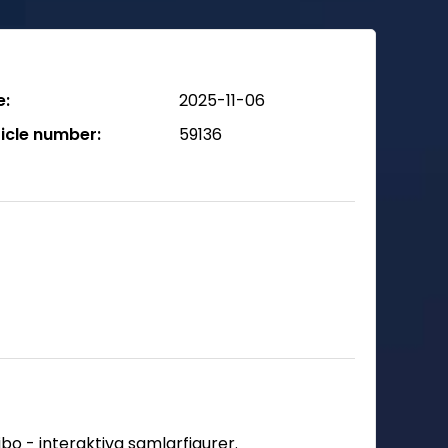
e:
2025-11-06
ticle number:
59136
bo - interaktiva samlarfigurer.