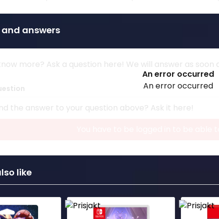
 and answers
now more? Ask a question here! We will answer as soon as
An error occurred
An error occurred
uestion
nd the answer to your question above? Ask it here!
You have to be logged in to be able t
so like