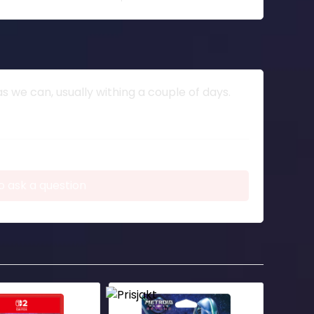
 we can, usually withing a couple of days.
o ask a question