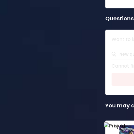
Questions
Want to k
New q
Cannot fi
You may al