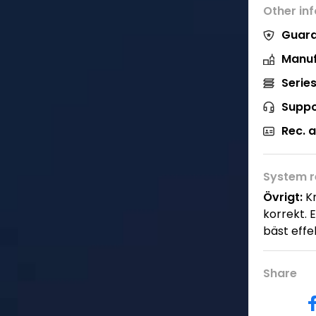
Other in
Guara
Manuf
Series
Suppo
Rec. 
System r
Övrigt:
Kr
korrekt. 
bäst effe
Share