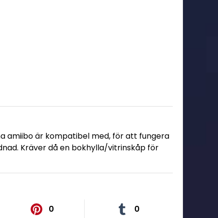
na amiibo är kompatibel med, för att fungera
nad. Kräver då en bokhylla/vitrinskåp för
0
0