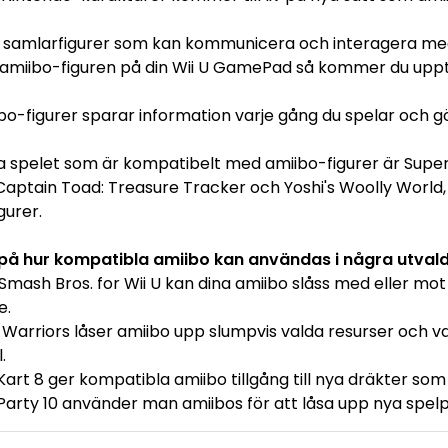
 samlarfigurer som kan kommunicera och interagera med 
 amiibo-figuren på din Wii U GamePad så kommer du uppt
bo-figurer sparar information varje gång du spelar och gör
a spelet som är kompatibelt med amiibo-figurer är Super
 Captain Toad: Treasure Tracker och Yoshi's Woolly World,
gurer.
på hur kompatibla amiibo kan användas i några utvald
 Smash Bros. for Wii U kan dina amiibo slåss med eller mot
e.
e Warriors låser amiibo upp slumpvis valda resurser och 
.
 Kart 8 ger kompatibla amiibo tillgång till nya dräkter s
 Party 10 använder man amiibos för att låsa upp nya spelpl