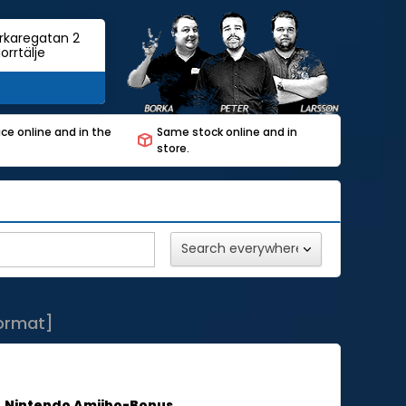
rkaregatan 2
orrtälje
ce online and in the
Same stock online and in
store.
format]
Nintendo Amiibo-Bonus