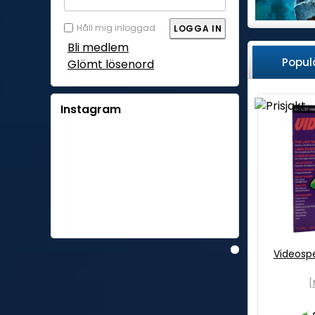
Håll mig inloggad
Bli medlem
Popul
Glömt lösenord
Instagram
Videosp
[