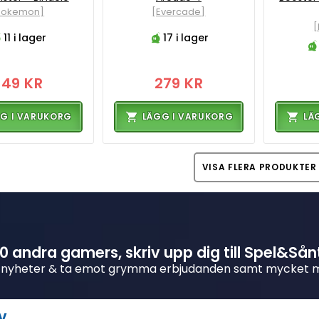
Pokemon]
[Evercade]
11 i lager
17 i lager
249 KR
279 KR
G I VARUKORG
LÄGG I VARUKORG
LÄ
VISA FLERA PRODUKTER
 andra gamers, skriv upp dig till Spel&Sån
 nyheter & ta emot grymma erbjudanden samt mycket 
v