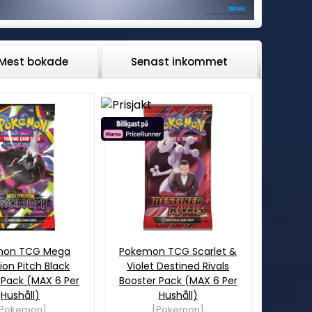
Mest bokade
Senast inkommet
mon TCG Mega
Pokemon TCG Scarlet &
ion Pitch Black
Violet Destined Rivals
 Pack (MAX 6 Per
Booster Pack (MAX 6 Per
Hushåll)
Hushåll)
[Pokemon]
[Pokemon]