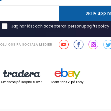
Skriv upp 
Jag har läst och accepterar
personuppgiftspolicy
ÖLJ OSS PÅ SOCIALA MEDIER
Snart finns vi på Ebay!
Omdöme på säljare: 5 av 5