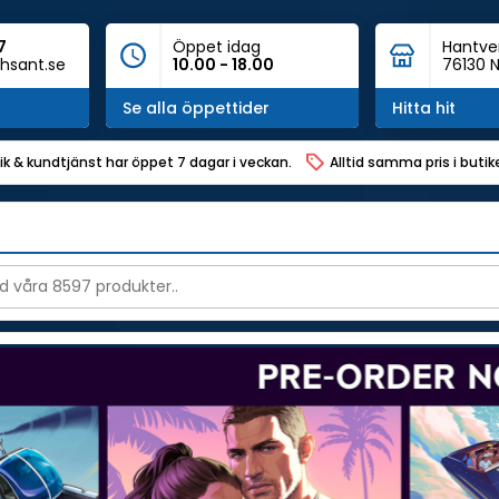
7
Öppet idag
Hantve
hsant.se
10.00 - 18.00
76130 N
Se alla öppettider
Hitta hit
ik & kundtjänst har öppet 7 dagar i veckan.
Alltid samma pris i buti