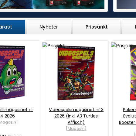
ärast
Nyheter
Prissänkt
elsmagasinet nr
Videospelsmagasinet nr 3
Poke
4 2026
2026 (inkl. A3 Turtles
Evolut
Magasin]
Affisch)
Booster
[Magasin]