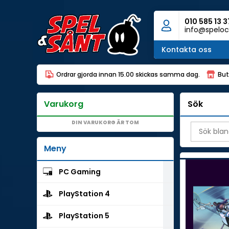
010 585 13 3
info@speloc
Kontakta oss
Ordrar gjorda innan 15.00 skickas samma dag.
But
Varukorg
Sök
DIN VARUKORG ÄR TOM
Meny
PC Gaming
PlayStation 4
PlayStation 5