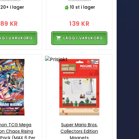
20+ i lager
10 st i lager
89 KR
139 KR
GG I VARUKORG
LÄGG I VARUKORG
mon TCG Mega
Super Mario Bros.
ion Chaos Rising
Collectors Edition
 Pack (MAX 6 Per
Magnets