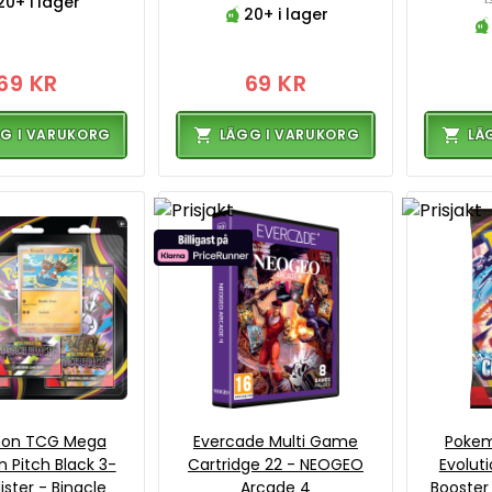
20+ i lager
20+ i lager
69 KR
69 KR
G I VARUKORG
LÄGG I VARUKORG
LÄ
on TCG Mega
Evercade Multi Game
Poke
n Pitch Black 3-
Cartridge 22 - NEOGEO
Evolut
ister - Binacle
Arcade 4
Booster