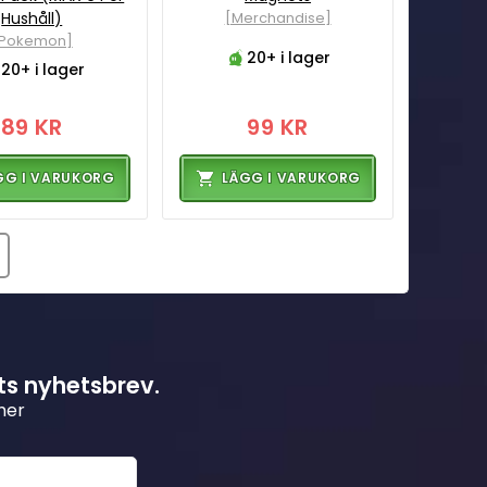
Hushåll)
[Merchandise]
[Pokemon]
20+ i lager
20+ i lager
89 KR
99 KR
GG I VARUKORG
LÄGG I VARUKORG
ts nyhetsbrev.
mer