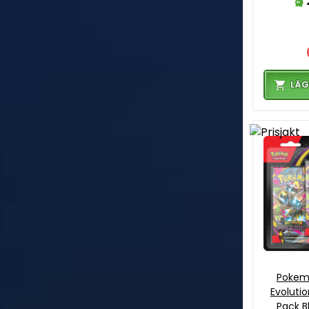
LÄG
Pokem
Evolutio
Pack Bl