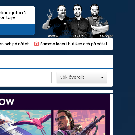
rkaregatan 2
orrtälje
ken och på nätet.
Samma lager i butiken och på nätet.