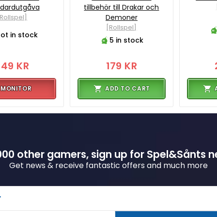
ndardutgåva
tillbehör till Drakar och
Rollspel]
Demoner
[Rollspel]
ot in stock
5 in stock
349 KR
179 KR
MONITOR
ADD TO CART
00 other gamers, sign up for Spel&Sånts n
Get news & receive fantastic offers and much more
r