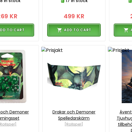
8 in stock
17 in stock
269 KR
499 KR
DD TO CART
ADD TO CART
r och Demoner
Drakar och Demoner
Ävent
rningsset
Spelledarskärm
Tjuvhug
Rollspel]
[Rollspel]
tillbeh