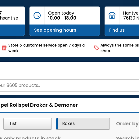
7
Open today
Hantve
hsant.se
10.00 - 18.00
76130 N
See opening hours
Find us
Store & customer service open 7 days a
Always the same pri
week.
shop.
spel
Rollspel
Drakar & Demoner
Order by
List
Boxes
 only products in stock
Search in 