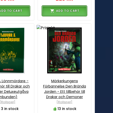
ADD TO CART
ADD TO CART
& Lönnmördare -
Mörkerkungens
ehör till Drakar och
Förbannelse Den Brända
r Deluxeutgåva
Jorden - Ett tillbehör till
Inbunden)
Drakar och Demoner
[Rollspel]
[Rollspel]
3 in stock
13 in stock