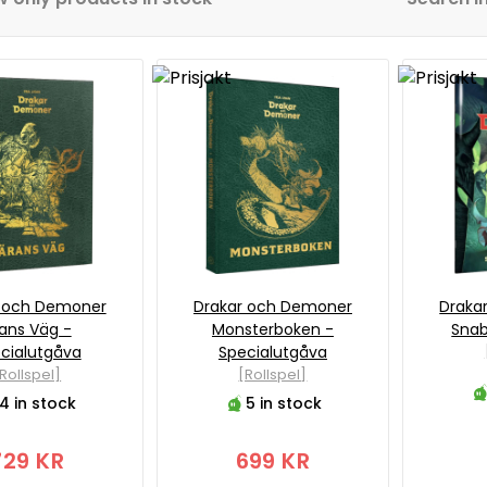
r och Demoner
Drakar och Demoner
Draka
ans Väg -
Monsterboken -
Snab
cialutgåva
Specialutgåva
Rollspel]
[Rollspel]
4 in stock
5 in stock
729 KR
699 KR