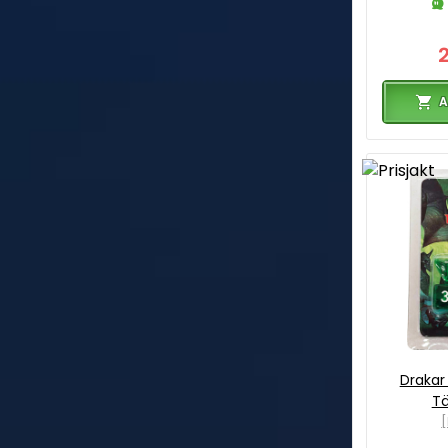
A
Draka
Tä
[