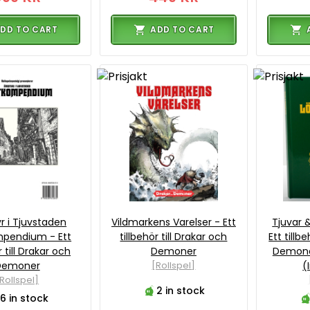
DD TO CART
ADD TO CART
r i Tjuvstaden
Vildmarkens Varelser - Ett
Tjuvar 
mpendium - Ett
tillbehör till Drakar och
Ett tillb
r till Drakar och
Demoner
Demone
Demoner
[Rollspel]
(
Rollspel]
2 in stock
6 in stock