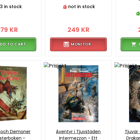
3 in stock
not in stock
179 KR
249 KR
DD TO CART
MONITOR
r och Demoner
Äventyr i Tjuvstaden
Tjuvar -
sterboken -
Intermezzon - Ett
Draka