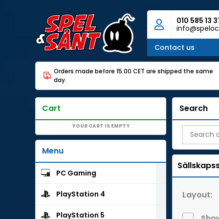
010 585 13 3
info@speloc
Contact us
Orders made before 15.00 CET are shipped the same
day.
Cart
Search
YOUR CART IS EMPTY
Menu
Sällskaps
PC Gaming
Layout:
PlayStation 4
PlayStation 5
Show