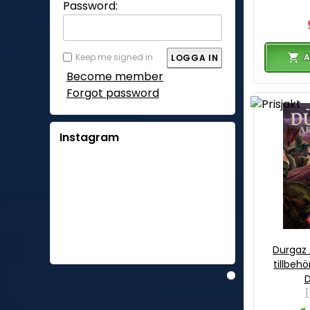
Password:
Keep me signed in
A
Become member
Forgot password
Instagram
Durgaz 
tillbehö
[