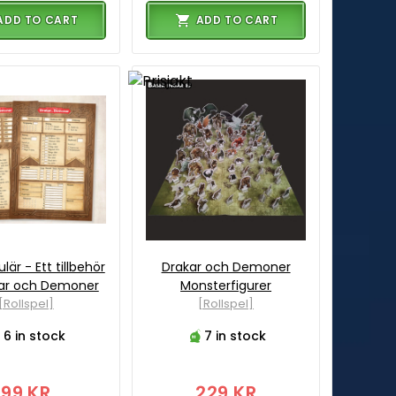
ADD TO CART
ADD TO CART
lär - Ett tillbehör
Drakar och Demoner
akar och Demoner
Monsterfigurer
[Rollspel]
[Rollspel]
6 in stock
7 in stock
99 KR
229 KR