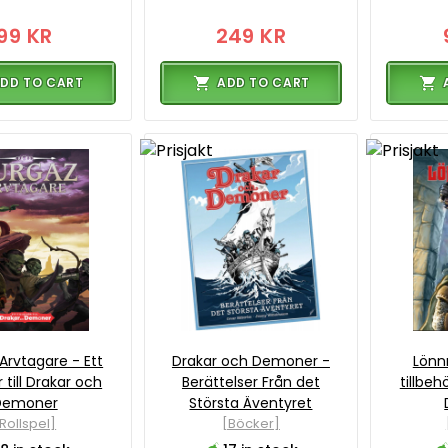
99 KR
249 KR
DD TO CART
ADD TO CART
Arvtagare - Ett
Drakar och Demoner -
Lönn
r till Drakar och
Berättelser Från det
tillbeh
Demoner
Största Äventyret
Rollspel]
[Böcker]