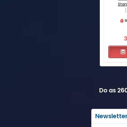
Sta
[
n
Do as 260
Newslette