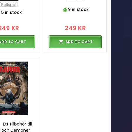
[Rollspel]
9 in stock
5 in stock
249 KR
249 KR
ADD TO CART
ADD TO CART
 Ett tillbehör till
r och Demoner