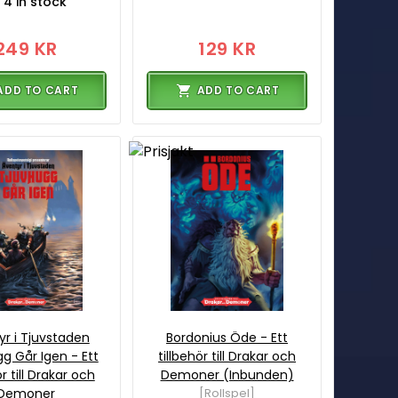
4 in stock
249 KR
129 KR
ADD TO CART
ADD TO CART
yr i Tjuvstaden
Bordonius Öde - Ett
g Går Igen - Ett
tillbehör till Drakar och
ör till Drakar och
Demoner (Inbunden)
Demoner
[Rollspel]