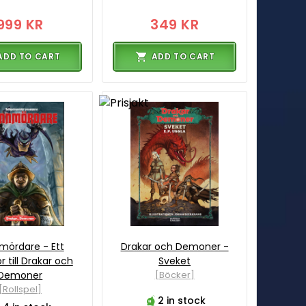
999 KR
349 KR
ADD TO CART
ADD TO CART
mördare - Ett
Drakar och Demoner -
ör till Drakar och
Sveket
Demoner
[Böcker]
[Rollspel]
2 in stock