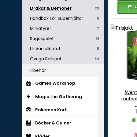
A
Drakar & Demoner
23
Handbok För Superhjältar
5
Miniatyrer
7
Sagospelet
18
Ur Varselklotet
5
Övriga Rollspel
34
Tillbehör
Games Workshop
Ävent
Magic the Gathering
mutant
Pokemon Kort
Böcker & Guider
Kläder