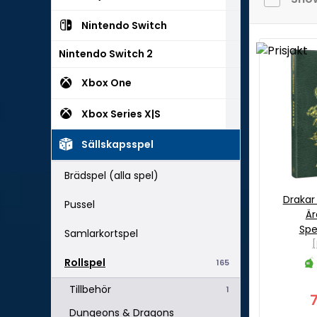
Nintendo Switch
Nintendo Switch 2
Xbox One
Xbox Series X|S
Sällskapsspel
Brädspel (alla spel)
Draka
Pussel
Är
Spe
Samlarkortspel
[
Rollspel
165
Tillbehör
1
Dungeons & Dragons