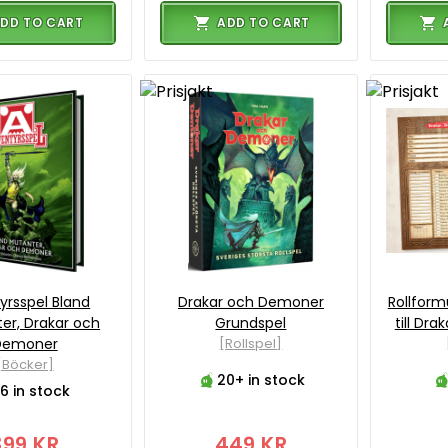
DD TO CART
ADD TO CART
yrsspel Bland
Drakar och Demoner
Rollformu
er, Drakar och
Grundspel
till Dr
Demoner
[Rollspel]
[Böcker]
20+ in stock
6 in stock
399 KR
449 KR