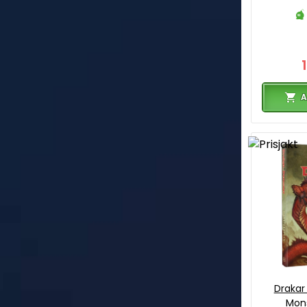
A
Draka
Mon