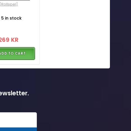
[Rollspel]
5 in stock
269 KR
ADD TO CART
ewsletter.