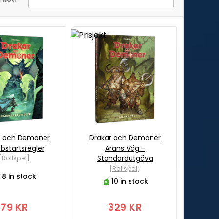
r och Demoner
Drakar och Demoner
bstartsregler
Ärans Väg -
[Rollspel]
Standardutgåva
[Rollspel]
8 in stock
10 in stock
79 KR
329 KR