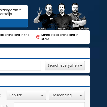
rkaregatan 2
orrtälje
ce online and in the
Same stock online and in
store.
:
list: