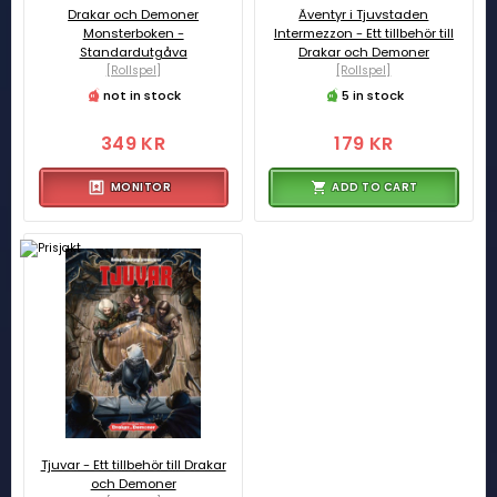
Drakar och Demoner
Äventyr i Tjuvstaden
Monsterboken -
Intermezzon - Ett tillbehör till
Standardutgåva
Drakar och Demoner
[Rollspel]
[Rollspel]
not in stock
5 in stock
349 KR
179 KR
MONITOR
ADD TO CART
Tjuvar - Ett tillbehör till Drakar
och Demoner