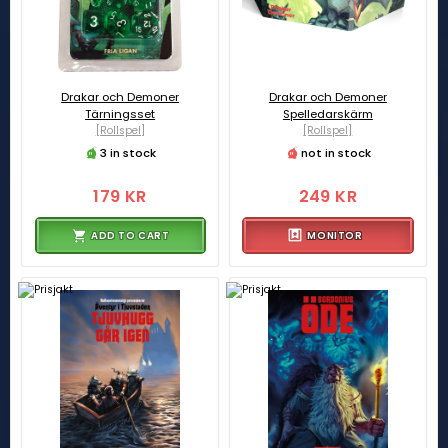
Drakar och Demoner
Drakar och Demoner
Tärningsset
Spelledarskärm
[Rollspel]
[Rollspel]
3 in stock
not in stock
179 KR
249 KR
ADD TO CART
MONITOR