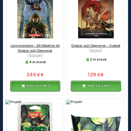
Lönnmördare - Ett tillbehör till
Drakar och Demoner - Sveket
Drakar och Demoner
[Böcker]
[Rollspel]
2 in stock
4 in stock
249 KR
129 KR
ADD TO CART
ADD TO CART