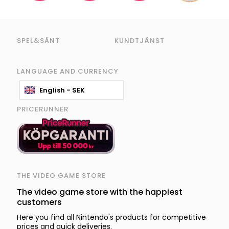
SPEL&SÅNT
KUNDTJÄNST
LANGUAGE AND CURRENCY
English - SEK
PRICERUNNER
THE VIDEO GAME STORE
The video game store with the happiest
customers
Here you find all Nintendo's products for competitive
prices and quick deliveries.