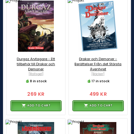
Durgaz Arvtagare - Ett
Drakar och Demoner -
tillbehör till Drakar och
Berättelser Från det Största
Demoner
Äventyret
[Rollspel]
[Böcker]
8 in stock
17 in stock
269 KR
499 KR
ADD TO CART
ADD TO CART