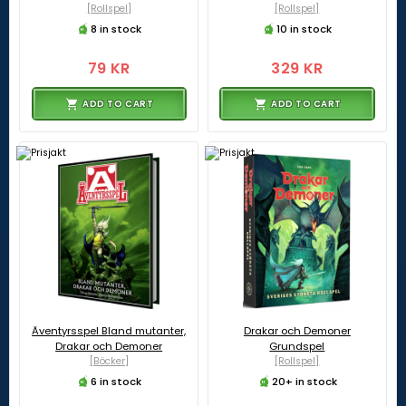
[Rollspel]
[Rollspel]
8 in stock
10 in stock
79 KR
329 KR
ADD TO CART
ADD TO CART
Äventyrsspel Bland mutanter,
Drakar och Demoner
Drakar och Demoner
Grundspel
[Böcker]
[Rollspel]
6 in stock
20+ in stock