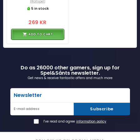
[Rollspel]
5 in stock
269 KR
ADD TO CART
Do as 26000 other gamers, sign up for
Spel&Sånts newsletter.
Get news & receive fantastic offers and much more
Newsletter
Subscribe
E-mail address
I've read and agree
information policy