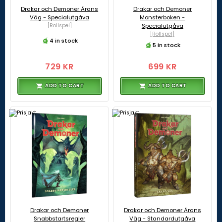
Drakar och Demoner Ärans
Drakar och Demoner
Väg - Specialutgåva
Monsterboken -
[Rollspel]
Specialutgåva
[Rollspel]
4 in stock
5 in stock
729 KR
699 KR
ADD TO CART
ADD TO CART
Drakar och Demoner
Drakar och Demoner Ärans
Snabbstartsregler
Väg - Standardutgåva