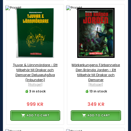
Tjuvar & Lönnmördare - Ett
Mörkerkungens Förbannelse
tillbehör till Drakar och
Den Brända Jorden - Ett
Demoner Deluxeutgåva
tillbehör till Drakar och
(Inbunden)
Demoner
[Rollspel]
[Rollspel]
3 in stock
13 in stock
999 KR
349 KR
ADD TO CART
ADD TO CART