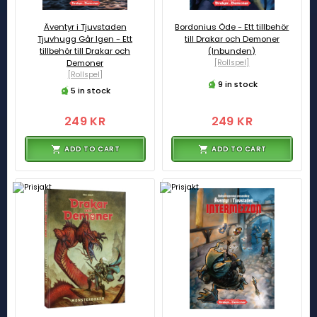
Äventyr i Tjuvstaden
Bordonius Öde - Ett tillbehör
Tjuvhugg Går Igen - Ett
till Drakar och Demoner
tillbehör till Drakar och
(Inbunden)
Demoner
[Rollspel]
[Rollspel]
9 in stock
5 in stock
249 KR
249 KR
ADD TO CART
ADD TO CART