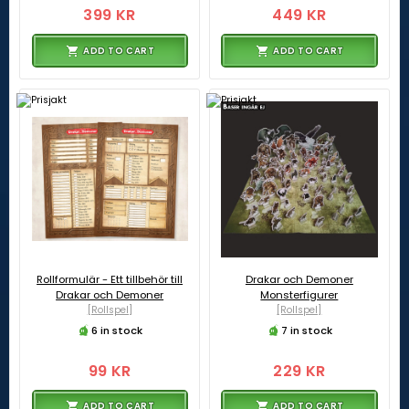
399 KR
449 KR
ADD TO CART
ADD TO CART
Rollformulär - Ett tillbehör till
Drakar och Demoner
Drakar och Demoner
Monsterfigurer
[Rollspel]
[Rollspel]
6 in stock
7 in stock
99 KR
229 KR
ADD TO CART
ADD TO CART