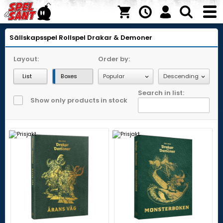
Sällskapsspel
Rollspel
Drakar & Demoner
Layout:
Order by:
List
Boxes
Search in list:
Show only products in stock