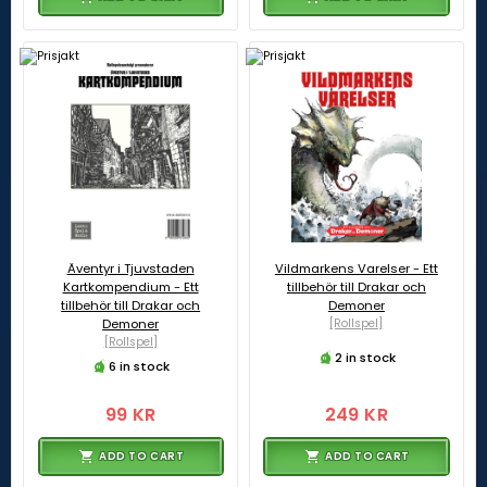
Äventyr i Tjuvstaden
Vildmarkens Varelser - Ett
Kartkompendium - Ett
tillbehör till Drakar och
tillbehör till Drakar och
Demoner
Demoner
[Rollspel]
[Rollspel]
2 in stock
6 in stock
99 KR
249 KR
ADD TO CART
ADD TO CART