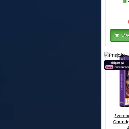
LÄG
Everca
Cartrid