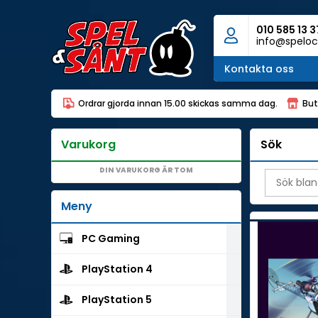
010 585 13 3
info@speloc
Kontakta oss
Ordrar gjorda innan 15.00 skickas samma dag.
But
Varukorg
Sök
DIN VARUKORG ÄR TOM
Meny
PC Gaming
PlayStation 4
PlayStation 5