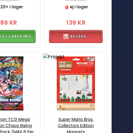
20+ i lager
ej i lager
89 KR
139 KR
GG I VARUKORG
BEVAKA
mon TCG Mega
Super Mario Bros.
ion Chaos Rising
Collectors Edition
 Pack (MAX 6 Per
Magnets