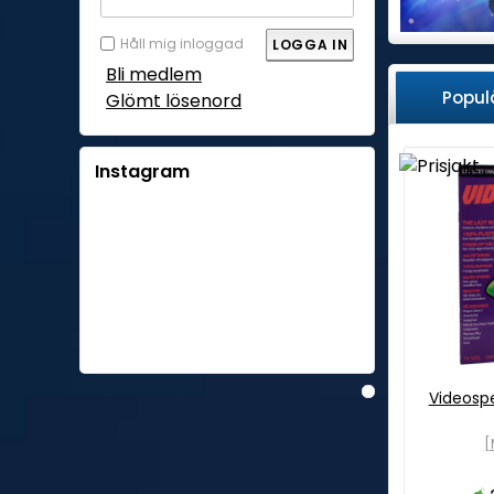
Håll mig inloggad
Bli medlem
Popul
Glömt lösenord
Instagram
Videosp
[