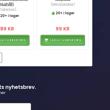
Hushåll)
[Merchandise]
[Pokemon]
20+ i lager
20+ i lager
89 KR
99 KR
GG I VARUKORG
LÄGG I VARUKORG
ts nyhetsbrev.
mer