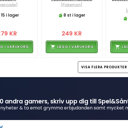
Evercade]
[Pokemon]
15 i lager
8 st i lager
279 KR
249 KR
G I VARUKORG
LÄGG I VARUKORG
LÄ
VISA FLERA PRODUKTER
 andra gamers, skriv upp dig till Spel&Sån
 nyheter & ta emot grymma erbjudanden samt mycket 
v