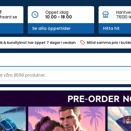
7
Öppet idag
Hantve
hsant.se
10.00 - 18.00
76130 N
Se alla öppettider
Hitta hit
ik & kundtjänst har öppet 7 dagar i veckan.
Alltid samma pris i buti