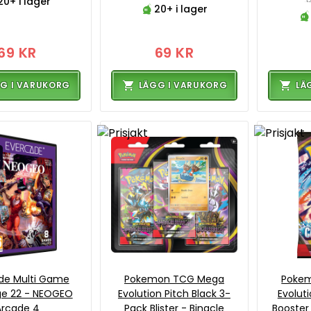
20+ i lager
20+ i lager
69 KR
69 KR
G I VARUKORG
LÄGG I VARUKORG
LÄ
de Multi Game
Pokemon TCG Mega
Poke
ge 22 - NEOGEO
Evolution Pitch Black 3-
Evolut
Arcade 4
Pack Blister - Binacle
Booster