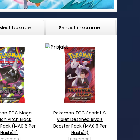
Mest bokade
Senast inkommet
mon TCG Mega
Pokemon TCG Scarlet &
ion Pitch Black
Violet Destined Rivals
 Pack (MAX 6 Per
Booster Pack (MAX 6 Per
Hushåll)
Hushåll)
[Pokemon]
[Pokemon]