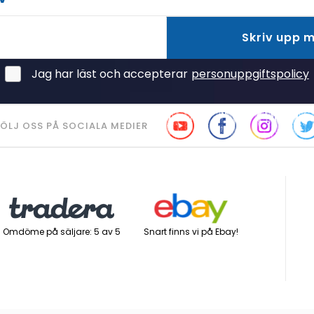
Skriv upp 
Jag har läst och accepterar
personuppgiftspolicy
ÖLJ OSS PÅ SOCIALA MEDIER
Snart finns vi på Ebay!
Omdöme på säljare: 5 av 5