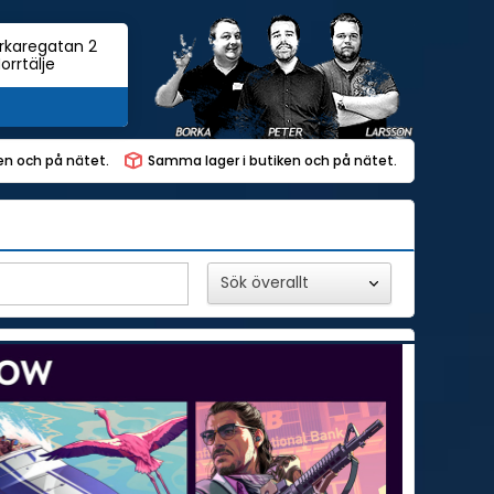
rkaregatan 2
orrtälje
ken och på nätet.
Samma lager i butiken och på nätet.