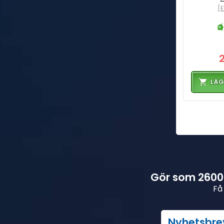
[
LÄG
Gör som 26000
Få
Nyhetsbre