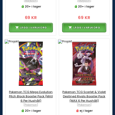
[Magasin]
[Magasin]
20+ i lager
20+ i lager
69 KR
69 KR
LÄGG I VARUKORG
LÄGG I VARUKORG
Pokemon TCG Mega Evolution
Pokemon TCG Scarlet & Violet
Pitch Black Booster Pack (MAX
Destined Rivals Booster Pack
6 Per Hushåll)
(MAX 6 Per Hushåll)
[Pokemon]
[Pokemon]
20+ i lager
ej i lager