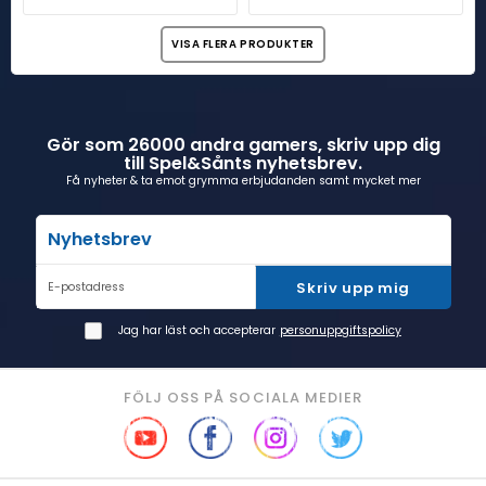
VISA FLERA PRODUKTER
Gör som 26000 andra gamers, skriv upp dig
till Spel&Sånts nyhetsbrev.
Få nyheter & ta emot grymma erbjudanden samt mycket mer
Nyhetsbrev
Skriv upp mig
E-postadress
Jag har läst och accepterar
personuppgiftspolicy
FÖLJ OSS PÅ SOCIALA MEDIER