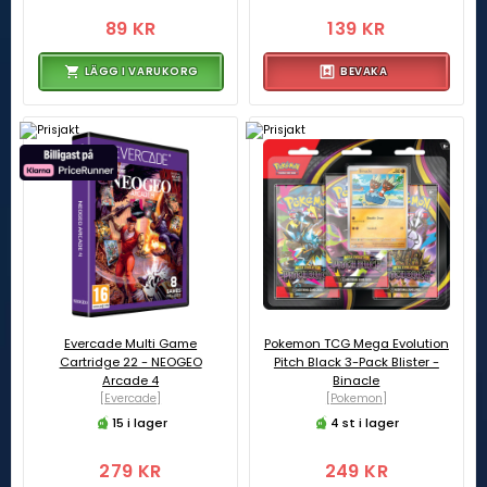
89 KR
139 KR
LÄGG I VARUKORG
BEVAKA
Evercade Multi Game
Pokemon TCG Mega Evolution
Cartridge 22 - NEOGEO
Pitch Black 3-Pack Blister -
Arcade 4
Binacle
[Evercade]
[Pokemon]
15 i lager
4 st i lager
279 KR
249 KR