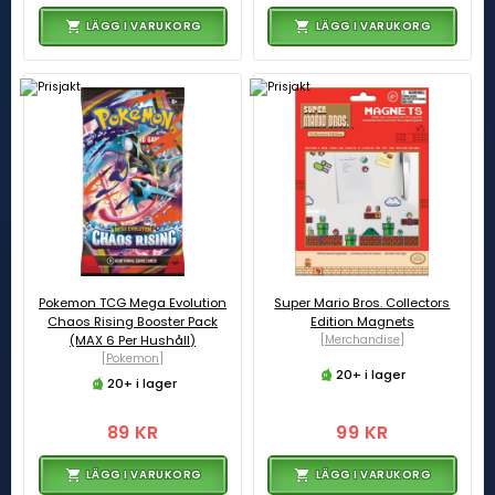
LÄGG I VARUKORG
LÄGG I VARUKORG
Pokemon TCG Mega Evolution
Super Mario Bros. Collectors
Chaos Rising Booster Pack
Edition Magnets
(MAX 6 Per Hushåll)
[Merchandise]
[Pokemon]
20+ i lager
20+ i lager
89 KR
99 KR
LÄGG I VARUKORG
LÄGG I VARUKORG