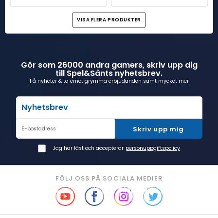
VISA FLERA PRODUKTER
Gör som 26000 andra gamers, skriv upp dig
till Spel&Sånts nyhetsbrev.
Få nyheter & ta emot grymma erbjudanden samt mycket mer
Nyhetsbrev
Skriv upp mig
E-postadress
Jag har läst och accepterar
personuppgiftspolicy
FÖLJ OSS PÅ SOCIALA MEDIER