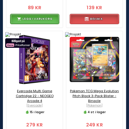
89 KR
139 KR
LÄGG I VARUKORG
BEVAKA
Evercade Multi Game
Pokemon TCG Mega Evolution
Cartridge 22 - NEOGEO
Pitch Black 3-Pack Blister -
Arcade 4
Binacle
[Evercade]
[Pokemon]
15 i lager
4 st i lager
279 KR
249 KR