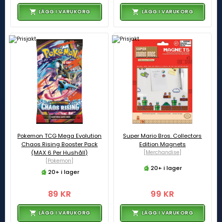
LÄGG I VARUKORG
LÄGG I VARUKORG
Pokemon TCG Mega Evolution
Super Mario Bros. Collectors
Chaos Rising Booster Pack
Edition Magnets
(MAX 6 Per Hushåll)
[Merchandise]
[Pokemon]
20+ i lager
20+ i lager
89 KR
99 KR
LÄGG I VARUKORG
LÄGG I VARUKORG