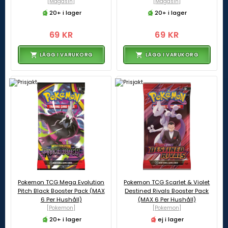
[Magasin]
[Magasin]
20+ i lager
20+ i lager
69 KR
69 KR
LÄGG I VARUKORG
LÄGG I VARUKORG
Pokemon TCG Mega Evolution
Pokemon TCG Scarlet & Violet
Pitch Black Booster Pack (MAX
Destined Rivals Booster Pack
6 Per Hushåll)
(MAX 6 Per Hushåll)
[Pokemon]
[Pokemon]
20+ i lager
ej i lager