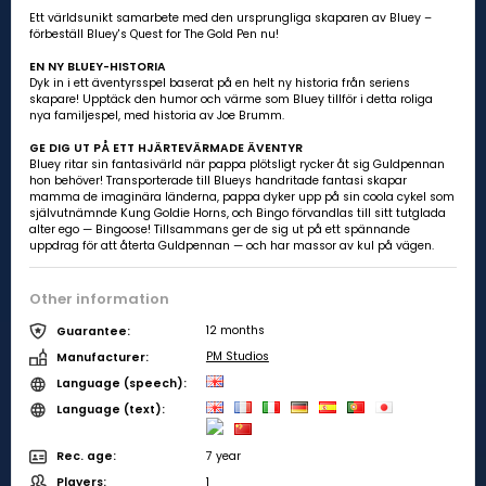
Ett världsunikt samarbete med den ursprungliga skaparen av Bluey –
förbeställ Bluey's Quest for The Gold Pen nu!
EN NY BLUEY-HISTORIA
Dyk in i ett äventyrsspel baserat på en helt ny historia från seriens
skapare! Upptäck den humor och värme som Bluey tillför i detta roliga
nya familjespel, med historia av Joe Brumm.
GE DIG UT PÅ ETT HJÄRTEVÄRMADE ÄVENTYR
Bluey ritar sin fantasivärld när pappa plötsligt rycker åt sig Guldpennan
hon behöver! Transporterade till Blueys handritade fantasi skapar
mamma de imaginära länderna, pappa dyker upp på sin coola cykel som
självutnämnde Kung Goldie Horns, och Bingo förvandlas till sitt tutglada
alter ego — Bingoose! Tillsammans ger de sig ut på ett spännande
uppdrag för att återta Guldpennan — och har massor av kul på vägen.
Other information
12 months
Guarantee:
PM Studios
Manufacturer:
Language (speech):
Language (text):
7 year
Rec. age:
1
Players: