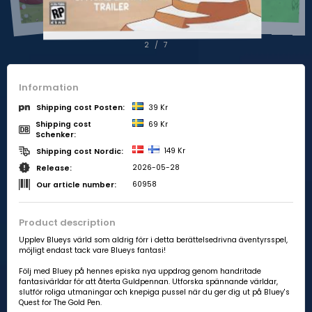
2
/
7
Information
39 Kr
Shipping cost Posten:
Shipping cost
69 Kr
Schenker:
149 Kr
Shipping cost Nordic:
2026-05-28
Release:
60958
Our article number:
Product description
Upplev Blueys värld som aldrig förr i detta berättelsedrivna äventyrsspel,
möjligt endast tack vare Blueys fantasi!
Följ med Bluey på hennes episka nya uppdrag genom handritade
fantasivärldar för att återta Guldpennan. Utforska spännande världar,
slutför roliga utmaningar och knepiga pussel när du ger dig ut på Bluey's
Quest for The Gold Pen.