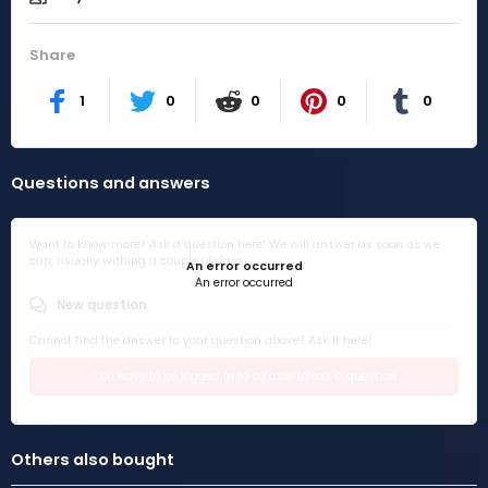
Share
1
0
0
0
0
Questions and answers
Want to know more? Ask a question here! We will answer as soon as we
can, usually withing a couple of days.
An error occurred
An error occurred
New question
Cannot find the answer to your question above? Ask it here!
You have to be logged in to be able to ask a question
Others also bought