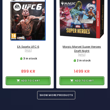
EA Sports UFC 6
Magic Marvel Super Heroes
[PS5]
Draft Night
[MTG]
3 in stock
2 in stock
899 KR
1499 KR
ADD TO CART
ADD TO CART
SHOW MORE PRODUCTS