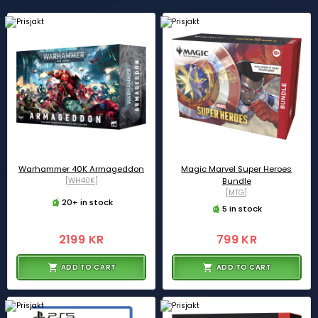
Warhammer 40K Armageddon
Magic Marvel Super Heroes
[WH40K]
Bundle
[MTG]
20+ in stock
5 in stock
2199 KR
799 KR
ADD TO CART
ADD TO CART