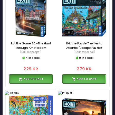
Exit the Game 20 -The Hunt
Exit the Puzzle The Key to
Through Amsterdam
Atlantis (Escape Puzzle)
[Sällskapsspel]
[Sällskapsspel]
4 in stock
9 in stock
229 KR
279 KR
ADD TO CART
ADD TO CART