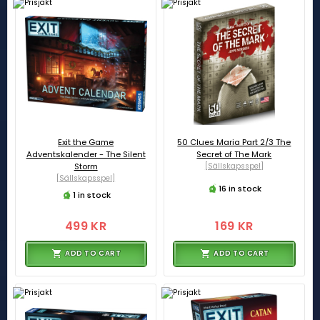
Exit the Game
50 Clues Maria Part 2/3 The
Adventskalender - The Silent
Secret of The Mark
Storm
[Sällskapsspel]
[Sällskapsspel]
16 in stock
1 in stock
499 KR
169 KR
ADD TO CART
ADD TO CART