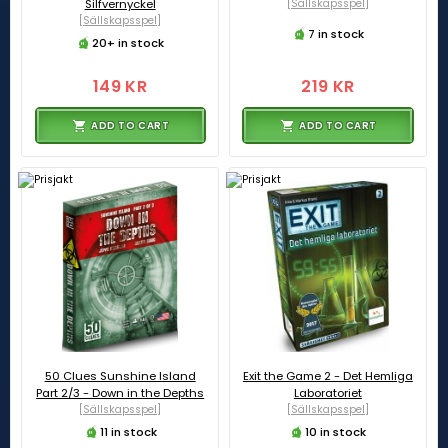
Silfvernyckel
[Sällskapsspel]
[Sällskapsspel]
7 in stock
20+ in stock
149 KR
219 KR
ADD TO CART
ADD TO CART
50 Clues Sunshine Island
Exit the Game 2 - Det Hemliga
Part 2/3 - Down in the Depths
Laboratoriet
[Sällskapsspel]
[Sällskapsspel]
11 in stock
10 in stock