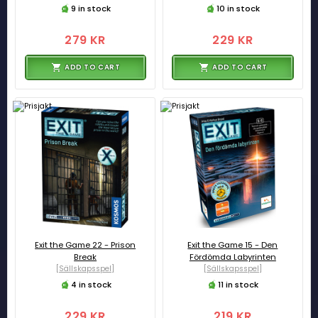
9 in stock
10 in stock
279 KR
229 KR
ADD TO CART
ADD TO CART
Exit the Game 22 - Prison
Exit the Game 15 - Den
Break
Fördömda Labyrinten
[Sällskapsspel]
[Sällskapsspel]
4 in stock
11 in stock
229 KR
219 KR