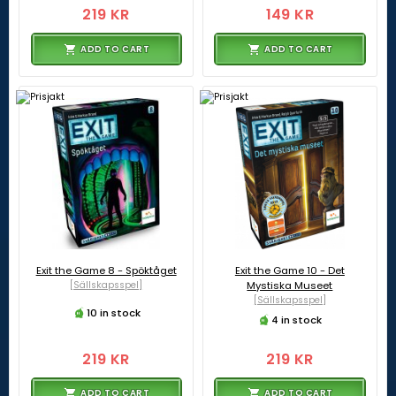
219 KR
149 KR
ADD TO CART
ADD TO CART
Exit the Game 8 - Spöktåget
Exit the Game 10 - Det
[Sällskapsspel]
Mystiska Museet
[Sällskapsspel]
10 in stock
4 in stock
219 KR
219 KR
ADD TO CART
ADD TO CART