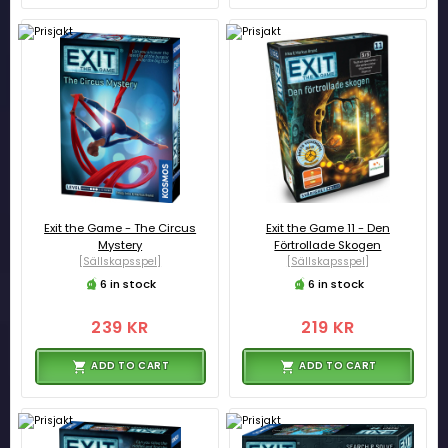
Exit the Game - The Circus
Exit the Game 11 - Den
Mystery
Förtrollade Skogen
[Sällskapsspel]
[Sällskapsspel]
6 in stock
6 in stock
239 KR
219 KR
ADD TO CART
ADD TO CART