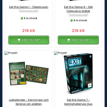
Exit the Game 1 - Ödestugan
Exit the Game 9 - Det
[Sällskapsspel]
Förbjudna Slottet
[Sällskapsspel]
5 in stock
6 in stock
219 KR
219 KR
ADD TO CART
ADD TO CART
Julkalender - Sanningar och
Exit the Game 7 -
Skrönor om släkten
Hemligheternas Hus