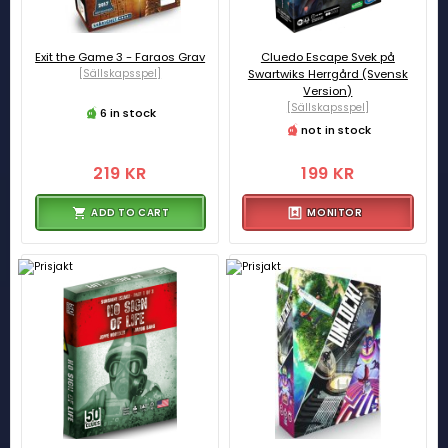
Exit the Game 3 - Faraos Grav
Cluedo Escape Svek på
[Sällskapsspel]
Swartwiks Herrgård (Svensk
Version)
[Sällskapsspel]
6 in stock
not in stock
219 KR
199 KR
ADD TO CART
MONITOR