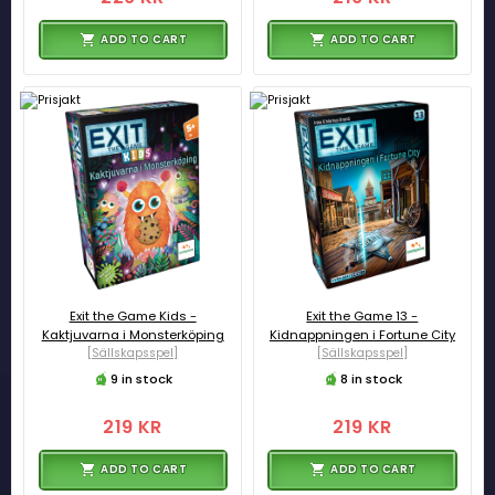
ADD TO CART
ADD TO CART
Exit the Game Kids -
Exit the Game 13 -
Kaktjuvarna i Monsterköping
Kidnappningen i Fortune City
[Sällskapsspel]
[Sällskapsspel]
9 in stock
8 in stock
219 KR
219 KR
ADD TO CART
ADD TO CART