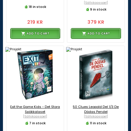
[Sällskapsspel]
18 in stock
9 in stock
219 KR
379 KR
ADD TO CART
ADD TO CART
Exit the Game Kids - Det Stora
50 Clues Leopold Del 1/3 De
Spökkalaset
Dödas Pendel
[Sällskapsspel]
[Sällskapsspel]
7 in stock
11 in stock