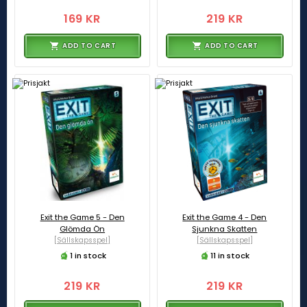
169 KR
219 KR
ADD TO CART
ADD TO CART
Exit the Game 5 - Den
Exit the Game 4 - Den
Glömda Ön
Sjunkna Skatten
[Sällskapsspel]
[Sällskapsspel]
1 in stock
11 in stock
219 KR
219 KR