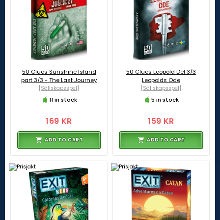
50 Clues Sunshine Island
50 Clues Leopold Del 3/3
part 3/3 - The Last Journey
Leopolds Öde
[Sällskapsspel]
[Sällskapsspel]
11 in stock
5 in stock
169 KR
159 KR
ADD TO CART
ADD TO CART