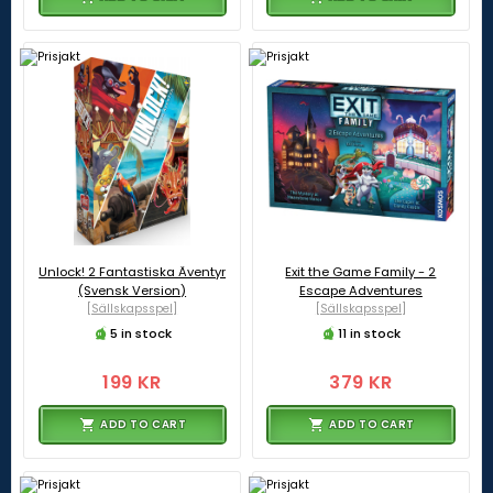
Unlock! 2 Fantastiska Äventyr
Exit the Game Family - 2
(Svensk Version)
Escape Adventures
[Sällskapsspel]
[Sällskapsspel]
5 in stock
11 in stock
199 KR
379 KR
ADD TO CART
ADD TO CART