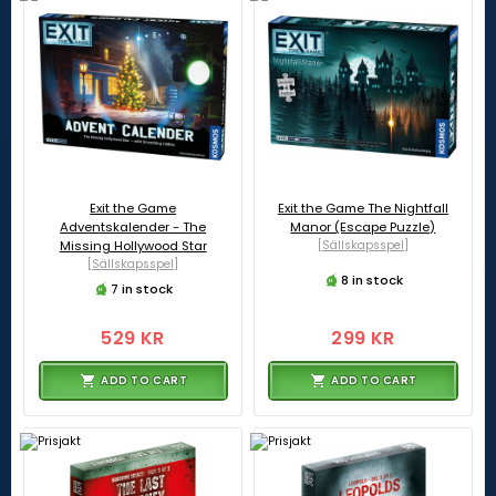
Exit the Game
Exit the Game The Nightfall
Adventskalender - The
Manor (Escape Puzzle)
Missing Hollywood Star
[Sällskapsspel]
[Sällskapsspel]
8 in stock
7 in stock
529 KR
299 KR
ADD TO CART
ADD TO CART