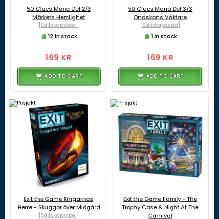
50 Clues Maria Del 2/3
50 Clues Maria Del 3/3
Märkets Hemlighet
Ondskans Väktare
[Sällskapsspel]
[Sällskapsspel]
12 in stock
1 in stock
169 KR
169 KR
ADD TO CART
ADD TO CART
Exit the Game Ringarnas
Exit the Game Family - The
Herre - Skuggor över Midgård
Trophy Case & Night At The
[Sällskapsspel]
Carnival