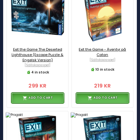
Exit the Game The Deserted
Exit the Game - Äventyr på
Lighthouse (Escape Puzzle &
Catan
Engelsk Version)
[Sällskapsspel]
[Sällskapsspel]
10 in stock
4 in stock
299 KR
219 KR
ADD TO CART
ADD TO CART