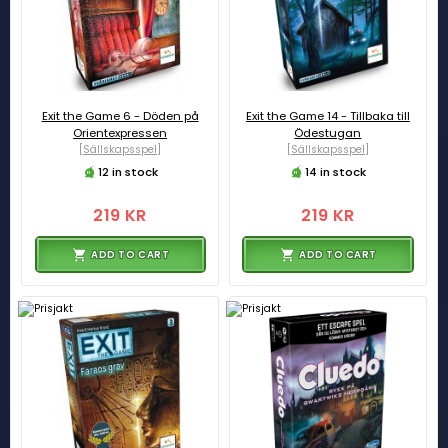
Exit the Game 6 - Döden på
Exit the Game 14 - Tillbaka till
Orientexpressen
Ödestugan
[Sällskapsspel]
[Sällskapsspel]
12 in stock
14 in stock
219 KR
219 KR
ADD TO CART
ADD TO CART