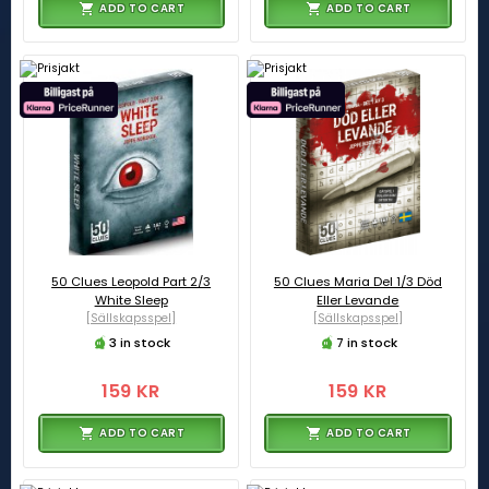
ADD TO CART
ADD TO CART
50 Clues Leopold Part 2/3
50 Clues Maria Del 1/3 Död
White Sleep
Eller Levande
[Sällskapsspel]
[Sällskapsspel]
3 in stock
7 in stock
159 KR
159 KR
ADD TO CART
ADD TO CART