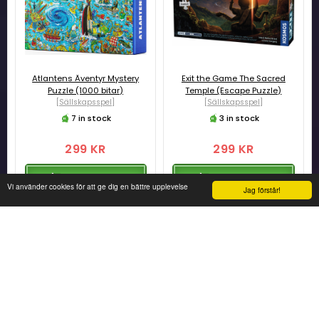
Atlantens Äventyr Mystery
Exit the Game The Sacred
Puzzle (1000 bitar)
Temple (Escape Puzzle)
[Sällskapsspel]
[Sällskapsspel]
7 in stock
3 in stock
299 KR
299 KR
ADD TO CART
ADD TO CART
Vi använder cookies för att ge dig en bättre upplevelse
Jag förstår!