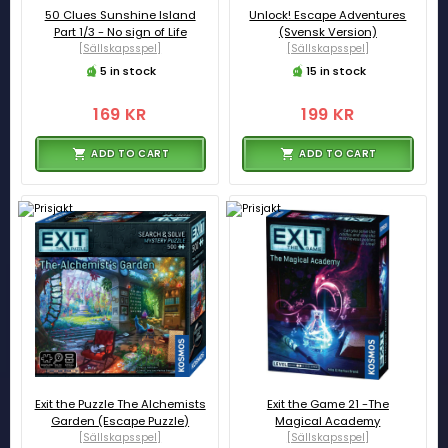
50 Clues Sunshine Island
Unlock! Escape Adventures
Part 1/3 - No sign of Life
(Svensk Version)
[Sällskapsspel]
[Sällskapsspel]
5 in stock
15 in stock
169 KR
199 KR
ADD TO CART
ADD TO CART
Exit the Puzzle The Alchemists
Exit the Game 21 -The
Garden (Escape Puzzle)
Magical Academy
[Sällskapsspel]
[Sällskapsspel]