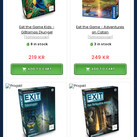
Exit the Game Kids -
Exit the Game - Adventures
Gåtornas Djungel
on Catan
[Sällskapsspel]
[Sällskapsspel]
8 in stock
3 in stock
219 KR
249 KR
ADD TO CART
ADD TO CART