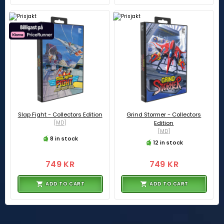
Slap Fight - Collectors Edition
Grind Stormer - Collectors
[MD]
Edition
[MD]
8 in stock
12 in stock
749 KR
749 KR
ADD TO CART
ADD TO CART