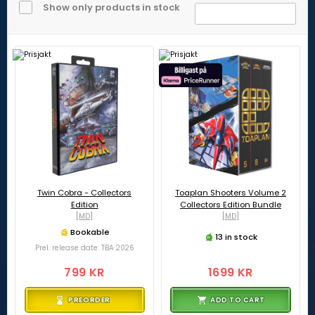
Show only products in stock
Twin Cobra - Collectors
Toaplan Shooters Volume 2
Edition
Collectors Edition Bundle
[MD]
[MD]
Bookable
13 in stock
Prel. release date: TBA 2026
799 KR
1699 KR
PREORDER
ADD TO CART