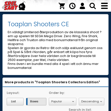
Toaplan Shooters CE
En väldigt Limiterad återproduktion av de klassiska shoot ?
em up spelen till SEGA Mega Drive: Zero Wing, Fire Shark,
Hellfire och Truxton alla med bonusmaterial från original
skaparna.
Spelen är gjorda av Retro-Bit och säljs exklusivt genom oss
på Spel & Sånt i Norden, går enbart att köpa hos fyra
återförsäljare över hela världen och är begränsade till
2500 exemplar, per titel, i hela världen.
Finns även i en bundle med alla 4 spel i ett och ännu mer
bonusmaterial.
More products in "Toaplan Shooters Collectors Edition"
Layout:
Order by:
List
Boxes
Search in list: