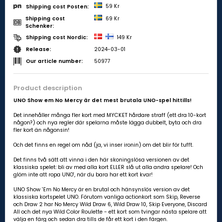
59 Kr
Shipping cost Posten:
Shipping cost
69 Kr
Schenker:
149 Kr
Shipping cost Nordic:
2024-03-01
Release:
50977
Our article number:
Product description
UNO Show em No Mercy är det mest brutala UNO-spel hittills!
Det innehåller många fler kort med MYCKET hårdare straff (ett dra 10-kort
någon?) och nya regler där spelarna måste lägga dubbelt, byta och dra
fler kort än någonsin!
Och det finns en regel om nåd (ja, vi inser ironin) om det blir för tufft.
Det finns två sätt att vinna i den här skoningslösa versionen av det
klassiska spelet: bli av med alla kort ELLER slå ut alla andra spelare! Och
glöm inte att ropa UNO', när du bara har ett kort kvar!
UNO Show 'Em No Mercy är en brutal och hänsynslös version av det
klassiska kortspelet UNO. Förutom vanliga actionkort som Skip, Reverse
och Draw 2 har No Mercy Wild Draw 6, Wild Draw 10, Skip Everyone, Discard
All och det nya Wild Color Roulette - ett kort som tvingar nästa spelare att
välja en färg och sedan dra tills de får ett kort i den färgen.