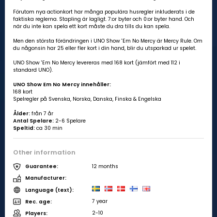
Förutom nya actionkort har många populära husregler inkluderats i de
faktiska reglerna. Stapling är lagligt. 7:or byter och 0:or byter hand. Och
när du inte kan spela ett kort måste du dra tills du kan spela.
Men den största förändringen i UNO Show 'Em No Mercy är Mercy Rule. Om
du någonsin har 25 eller fler kort i din hand, blir du utsparkad ur spelet.
UNO Show 'Em No Mercy levereras med 168 kort (jämfört med 112 i
standard UNO).
UNO Show Em No Mercy innehåller:
168 kort
Spelregler på Svenska, Norska, Danska, Finska & Engelska
Ålder:
från 7 år
Antal Spelare:
2-6 Spelare
Speltid:
ca 30 min
Other information
12 months
Guarantee:
Manufacturer:
Language (text):
7 year
Rec. age:
2-10
Players: