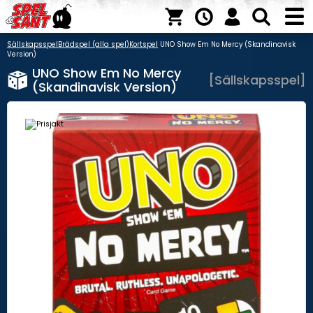
Sällskapsspel
Brädspel (alla spel)
Kortspel
UNO Show Em No Mercy (Skandinavisk
Version)
UNO Show Em No Mercy
[Sällskapsspel]
(Skandinavisk Version)