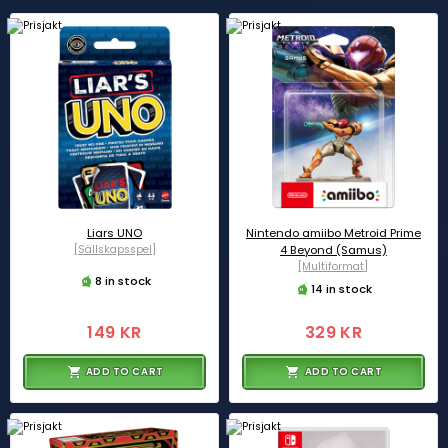
Liars UNO
Nintendo amiibo Metroid Prime
[Sällskapsspel]
4 Beyond (Samus)
[Multiformat]
8 in stock
14 in stock
149 KR
329 KR
ADD TO CART
ADD TO CART