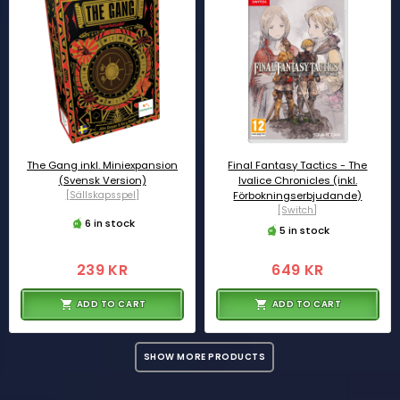
The Gang inkl. Miniexpansion
Final Fantasy Tactics - The
(Svensk Version)
Ivalice Chronicles (inkl.
[Sällskapsspel]
Förbokningserbjudande)
[Switch]
6 in stock
5 in stock
239 KR
649 KR
ADD TO CART
ADD TO CART
SHOW MORE PRODUCTS