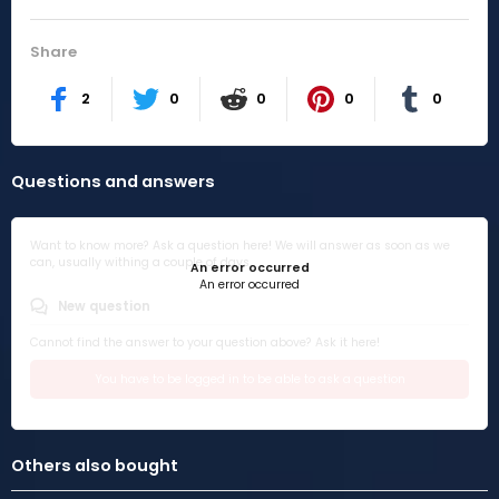
Share
2
0
0
0
0
Questions and answers
Want to know more? Ask a question here! We will answer as soon as we
can, usually withing a couple of days.
An error occurred
An error occurred
New question
Cannot find the answer to your question above? Ask it here!
You have to be logged in to be able to ask a question
Others also bought