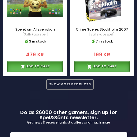
Spelet om Allsvenskan
Crime Scene: Stockholm 2007
[Sällskapsspel]
[Sällskapsspel]
3 in stock
7 in stock
479 KR
199 KR
ADD TO CART
ADD TO CART
SHOW MORE PRODUCTS
Do as 26000 other gamers, sign up for
Spel&Sånts newsletter.
Get news & receive fantastic offers and much more