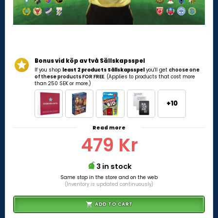
Bonus vid köp av två Sällskapsspel
If you shop
least 2 products Sällskapsspel
you'll get
choose one
of these products FOR FREE
. (Applies to products that cost more
than 250 SEK or more.)
+10
Read more
479 Kr
3 in stock
Same stop in the store and on the web
(Inventory is updated continuously)
ADD TO CART