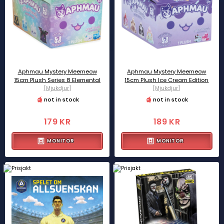
Aphmau Mystery Meemeow
Aphmau Mystery Meemeow
15cm Plush Series 8 Elemental
15cm Plush Ice Cream Edition
[Mjukdjur]
[Mjukdjur]
not in stock
not in stock
179 KR
189 KR
MONITOR
MONITOR