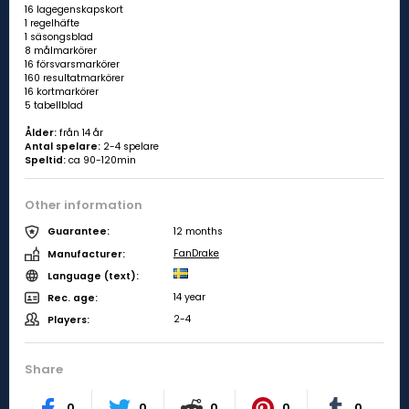
16 lagegenskapskort
1 regelhäfte
1 säsongsblad
8 målmarkörer
16 försvarsmarkörer
160 resultatmarkörer
16 kortmarkörer
5 tabellblad
Ålder:
från 14 år
Antal spelare:
2-4 spelare
Speltid:
ca 90-120min
Other information
12 months
Guarantee:
FanDrake
Manufacturer:
Language (text):
14 year
Rec. age:
2-4
Players:
Share
0
0
0
0
0