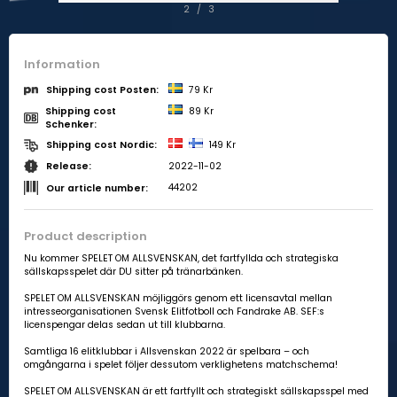
2
/
3
Information
79 Kr
Shipping cost Posten:
Shipping cost
89 Kr
Schenker:
149 Kr
Shipping cost Nordic:
2022-11-02
Release:
44202
Our article number:
Product description
Nu kommer SPELET OM ALLSVENSKAN, det fartfyllda och strategiska
sällskapsspelet där DU sitter på tränarbänken.
SPELET OM ALLSVENSKAN möjliggörs genom ett licensavtal mellan
intresseorganisationen Svensk Elitfotboll och Fandrake AB. SEF:s
licenspengar delas sedan ut till klubbarna.
Samtliga 16 elitklubbar i Allsvenskan 2022 är spelbara – och
omgångarna i spelet följer dessutom verklighetens matchschema!
SPELET OM ALLSVENSKAN är ett fartfyllt och strategiskt sällskapsspel med