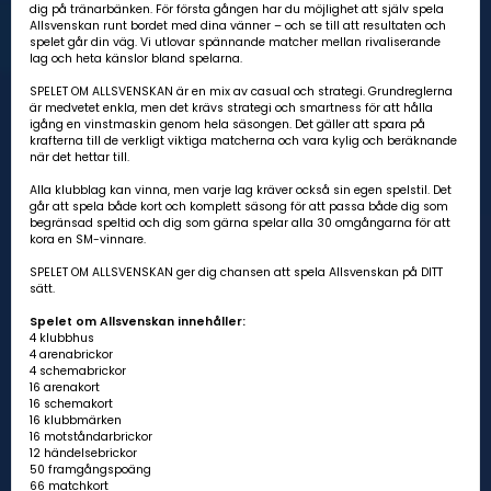
dig på tränarbänken. För första gången har du möjlighet att själv spela
Allsvenskan runt bordet med dina vänner – och se till att resultaten och
spelet går din väg. Vi utlovar spännande matcher mellan rivaliserande
lag och heta känslor bland spelarna.
SPELET OM ALLSVENSKAN är en mix av casual och strategi. Grundreglerna
är medvetet enkla, men det krävs strategi och smartness för att hålla
igång en vinstmaskin genom hela säsongen. Det gäller att spara på
krafterna till de verkligt viktiga matcherna och vara kylig och beräknande
när det hettar till.
Alla klubblag kan vinna, men varje lag kräver också sin egen spelstil. Det
går att spela både kort och komplett säsong för att passa både dig som
begränsad speltid och dig som gärna spelar alla 30 omgångarna för att
kora en SM-vinnare.
SPELET OM ALLSVENSKAN ger dig chansen att spela Allsvenskan på DITT
sätt.
Spelet om Allsvenskan innehåller:
4 klubbhus
4 arenabrickor
4 schemabrickor
16 arenakort
16 schemakort
16 klubbmärken
16 motståndarbrickor
12 händelsebrickor
50 framgångspoäng
66 matchkort