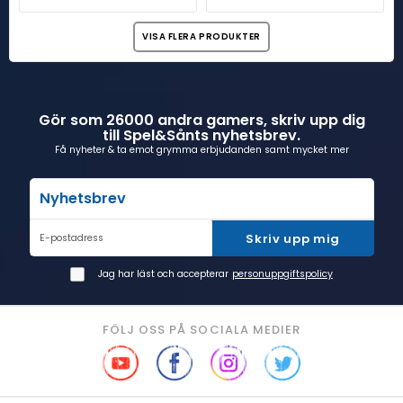
VISA FLERA PRODUKTER
Gör som 26000 andra gamers, skriv upp dig
till Spel&Sånts nyhetsbrev.
Få nyheter & ta emot grymma erbjudanden samt mycket mer
Nyhetsbrev
Skriv upp mig
E-postadress
Jag har läst och accepterar
personuppgiftspolicy
FÖLJ OSS PÅ SOCIALA MEDIER