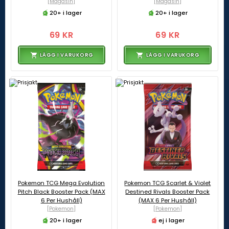
[Magasin]
[Magasin]
20+ i lager
20+ i lager
69 KR
69 KR
LÄGG I VARUKORG
LÄGG I VARUKORG
Pokemon TCG Mega Evolution
Pokemon TCG Scarlet & Violet
Pitch Black Booster Pack (MAX
Destined Rivals Booster Pack
6 Per Hushåll)
(MAX 6 Per Hushåll)
[Pokemon]
[Pokemon]
20+ i lager
ej i lager