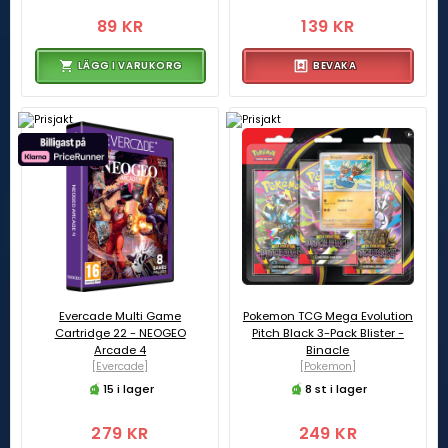
89 KR
139 KR
LÄGG I VARUKORG
BEVAKA
Evercade Multi Game
Pokemon TCG Mega Evolution
Cartridge 22 - NEOGEO
Pitch Black 3-Pack Blister -
Arcade 4
Binacle
[Evercade]
[Pokemon]
15 i lager
8 st i lager
279 KR
249 KR