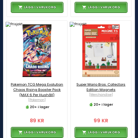
LÄGG I VARUKORG
LÄGG I VARUKORG
Pokemon TCG Mega Evolution
Super Mario Bros. Collectors
Chaos Rising Booster Pack
Edition Magnets
(MAX 6 Per Hushåll)
[Merchandise]
[Pokemon]
20+ i lager
20+ i lager
89 KR
99 KR
LÄGG I VARUKORG
LÄGG I VARUKORG