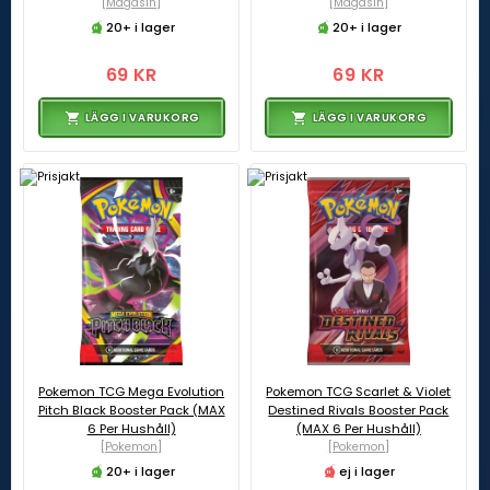
[Magasin]
[Magasin]
20+ i lager
20+ i lager
69 KR
69 KR
LÄGG I VARUKORG
LÄGG I VARUKORG
Pokemon TCG Mega Evolution
Pokemon TCG Scarlet & Violet
Pitch Black Booster Pack (MAX
Destined Rivals Booster Pack
6 Per Hushåll)
(MAX 6 Per Hushåll)
[Pokemon]
[Pokemon]
20+ i lager
ej i lager