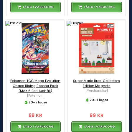
LÄGG I VARUKORG
LÄGG I VARUKORG
Pokemon TCG Mega Evolution
Super Mario Bros. Collectors
Chaos Rising Booster Pack
Edition Magnets
(MAX 6 Per Hushåll)
[Merchandise]
[Pokemon]
20+ i lager
20+ i lager
89 KR
99 KR
LÄGG I VARUKORG
LÄGG I VARUKORG