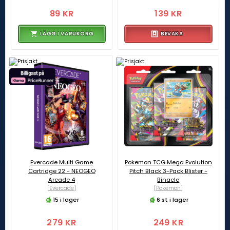
89 KR
139 KR
LÄGG I VARUKORG
BEVAKA
Evercade Multi Game
Pokemon TCG Mega Evolution
Cartridge 22 - NEOGEO
Pitch Black 3-Pack Blister -
Arcade 4
Binacle
[Evercade]
[Pokemon]
15 i lager
6 st i lager
279 KR
249 KR