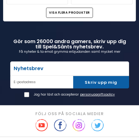
VISA FLERA PRODUKTER
Gör som 26000 andra gamers, skriv upp dig
till Spel&Sånts nyhetsbrev.
Få nyheter & ta emot grymma erbjudanden samt mycket mer
Nyhetsbrev
Skriv upp mig
E-postadress
Jag har läst och accepterar
personuppgiftspolicy
FÖLJ OSS PÅ SOCIALA MEDIER